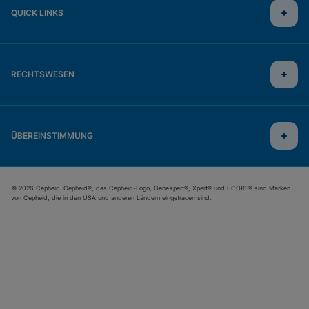
QUICK LINKS
RECHTSWESEN
ÜBEREINSTIMMUNG
© 2026 Cepheid. Cepheid®, das Cepheid-Logo, GeneXpert®, Xpert® und I-CORE® sind Marken
von Cepheid, die in den USA und anderen Ländern eingetragen sind.