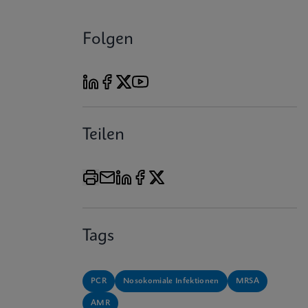
Folgen
Teilen
Tags
PCR
Nosokomiale Infektionen
MRSA
AMR