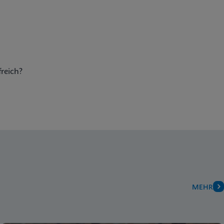
freich?
MEHR