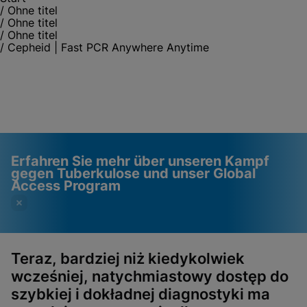
/
Ohne titel
/
Ohne titel
/
Ohne titel
/
Cepheid | Fast PCR Anywhere Anytime
Erfahren Sie mehr über unseren Kampf
gegen Tuberkulose und unser Global
Access Program
Teraz, bardziej niż kiedykolwiek
wcześniej, natychmiastowy dostęp do
Videos erfordern, dass
Funktionale Cookies
szybkiej i dokładnej diagnostyki ma
funktionale Cookies
aktiviert