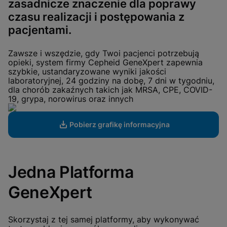
zasadnicze znaczenie dla poprawy
aktiviert sind
Cookie-Einstellungen anzeigen & aktualisieren
Datenschutzrichtlinie anzeigen
czasu realizacji i postępowania z
Bitte beachten Sie:
Das Aktivieren
funktionaler Cookies aktualisiert diese
pacjentami.
Einstellungen für alle Cookies
Fertig
Cookie-Einstellungen anzeigen & aktualisieren
Datenschutzrichtlinie anzeigen
Zawsze i wszędzie, gdy Twoi pacjenci potrzebują
opieki, system firmy Cepheid GeneXpert zapewnia
szybkie, ustandaryzowane wyniki jakości
Funktionale Cookies aktivieren
laboratoryjnej, 24 godziny na dobę, 7 dni w tygodniu,
dla chorób zakaźnych takich jak MRSA, CPE, COVID-
19, grypa, norowirus oraz innych
Pobierz grafikę informacyjna
Jedna Platforma
GeneXpert
Skorzystaj z tej samej platformy, aby wykonywać