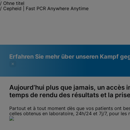
/
Ohne titel
/
Cepheid | Fast PCR Anywhere Anytime
Erfahren Sie mehr über unseren Kampf ge
Aujourd’hui plus que jamais, un accès 
temps de rendu des résultats et la pris
Videos erfordern, dass funktionale
Funktionale Cookies aktiviert
Cookies aktiviert sind
Cookie-Einstellungen anzeigen & aktualisieren
Datenschutzrichtlinie anzeigen
Partout et à tout moment dès que vos patients ont bes
Bitte beachten Sie:
Das Aktivieren funktionaler Cookies
celles obtenus en laboratoire, 24h/24 et 7j/7, pour les 
aktualisiert diese Einstellungen für alle Cookies
Fertig
Cookie-Einstellungen anzeigen & aktualisieren
Datenschutzrichtlinie anzeigen