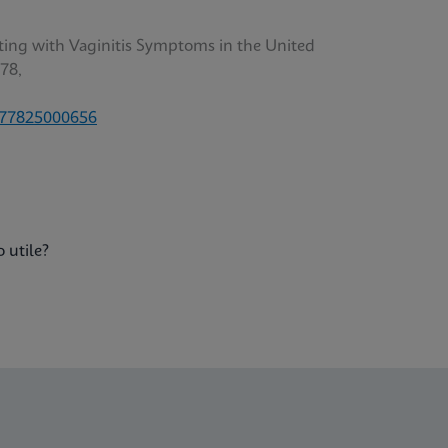
enting with Vaginitis Symptoms in the United
78,
6577825000656
 utile?