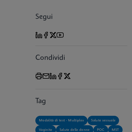
Segui
Condividi
Tag
Modalità di test - Multiplex
Salute sessuale
Vaginite
Salute delle donne
POC
MST