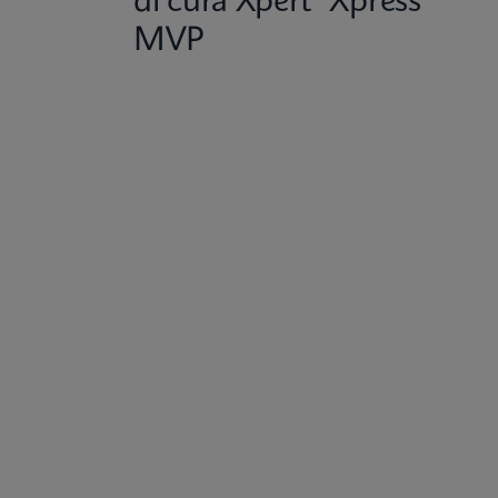
di cura Xpert® Xpress
MVP