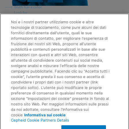
Noi e i nostri partner utilizziamo cookie e altre
Quick Links
tecnologie di tracciamento, come pure alcuni dei dati
About Us
fornitici direttamente dall'utente, quali le sue
Careers
informazioni di contatto, per migliorare l'esperienza di
Contact Us
fruizione dei nostri siti Web, proporre all'utente
Package Inserts
pubblicità e contenuti personalizzati in base alle sue
Legal
interazioni con questi e altri siti Web, consentire
Privacy
Compliance, Policies, and Reports
all'utente di condividere contenuti sui social media,
Request Info
Terms of Use
svolgere analisi e misurare l'efficacia delle nostre
Advanced Code of Ethics
campagne pubblicitarie. Facendo clic su "Accetta tutti i
Product Security
cookie", l'utente presta il suo consenso e accetta di
Terms of Sale
condividere i propri dati con i nostri partner (link
Trademarks
riportato sotto). L'utente può modificare le proprie
Cookies Notice
preferenze di consenso in qualsiasi momento nella
Feedback
Cepheid Grant & Donation Program
sezione "Impostazioni dei cookie" presente in fondo al
Impostazioni cookie
nostro sito Web. Per maggiori informazioni sulle prassi
Agreements
da noi adottate, consultare l'Informativa sui
Data Processing Agreement
cookie
Informativa sui cookie
Partner Communities
Cepheid Cookie Partners Details
Information Security Terms and Conditions
© 2026 Cepheid. Cepheid®, the Cepheid logo,