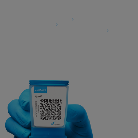
Agreements
Data Processing Agreement
Partner Communities
Information Security Terms and Conditions