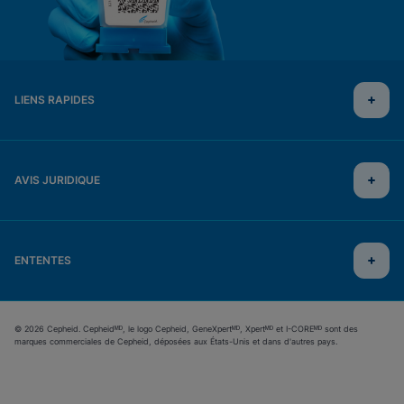
LIENS RAPIDES
AVIS JURIDIQUE
ENTENTES
© 2026 Cepheid. Cepheidᴹᴰ, le logo Cepheid, GeneXpertᴹᴰ, Xpertᴹᴰ et I-COREᴹᴰ sont des
marques commerciales de Cepheid, déposées aux États-Unis et dans d'autres pays.