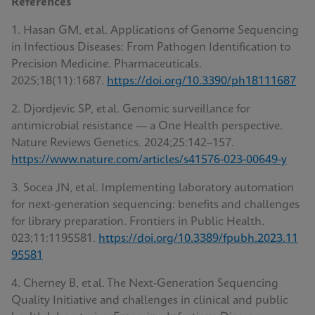
Références
1. Hasan GM, et al. Applications of Genome Sequencing
in Infectious Diseases: From Pathogen Identification to
Precision Medicine. Pharmaceuticals
.
2025;18(11):1687.
https://doi.org/10.3390/ph18111687
2. Djordjevic SP, et al. Genomic surveillance for
antimicrobial resistance — a One Health perspective.
Nature Reviews Genetics. 2024;25:142–157.
https://www.nature.com/articles/s41576-023-00649-y
3. Socea JN, et al. Implementing laboratory automation
for next‑generation sequencing: benefits and challenges
for library preparation. Frontiers in Public Health.
023;11:1195581.
https://doi.org/10.3389/fpubh.2023.11
95581
4. Cherney B, et al. The Next‑Generation Sequencing
Quality Initiative and challenges in clinical and public