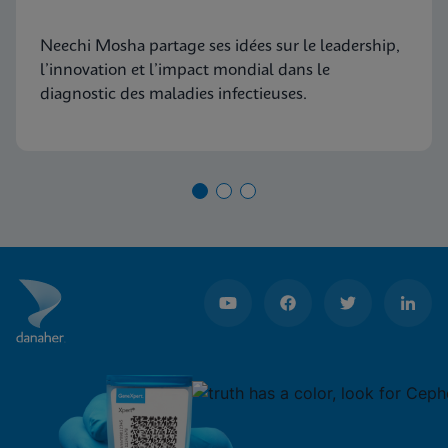
des produits pour les
Neechi Mosha partage ses idées sur le leadership,
maladies infectieuses
l’innovation et l’impact mondial dans le
principales
diagnostic des maladies infectieuses.