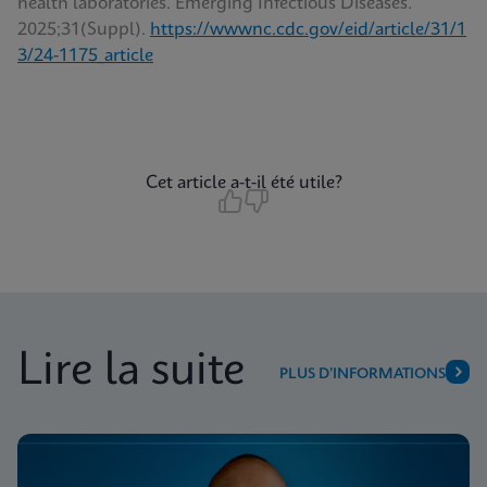
health laboratories. Emerging Infectious Diseases
.
2025;31(Suppl).
https://wwwnc.cdc.gov/eid/article/31/1
3/24-1175_article
Cet article a-t-il été utile?
Lire la suite
PLUS D’INFORMATIONS