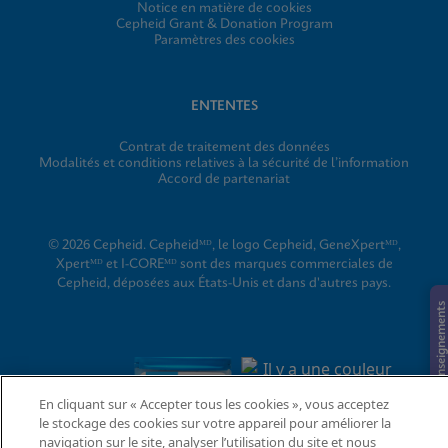
Notice en matière de cookies
Cepheid Grant & Donation Program
Paramètres des cookies
ENTENTES
Contrat de traitement des données
Modalités et conditions relatives à la sécurité de l’information
Accord de partenariat
© 2026 Cepheid. Cepheidᴹᴰ, le logo Cepheid, GeneXpertᴹᴰ,
Xpertᴹᴰ et I-COREᴹᴰ sont des marques commerciales de
Cepheid, déposées aux États-Unis et dans d'autres pays.
Demande de renseignements
En cliquant sur « Accepter tous les cookies », vous acceptez
le stockage des cookies sur votre appareil pour améliorer la
navigation sur le site, analyser l’utilisation du site et nous