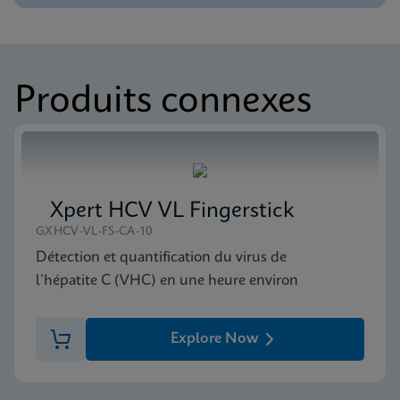
ENG
Notice d’utilisation
Xpert HIV-1 Viral Load XC Instructions for Use
Fiche technique
(English)
Produits connexes
Xpert HIV-1 Viral Load XC Reference Sheet (French)
ENG
FR_CA
Notice d’utilisation
Xpert HIV-1 Viral Load XC Instructions for Use
Xpert HCV VL Fingerstick
(French)
GXHCV-VL-FS-CA-10
FR_CA
Détection et quantification du virus de
l’hépatite C (VHC) en une heure environ
MSDS/FDS
Xpert HIV-1 Viral Load XC SDS (English)
Explore Now
ENG