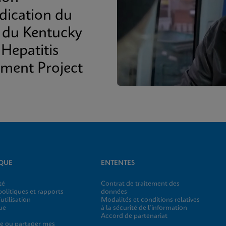
adication du
du Kentucky
 Hepatitis
tment Project
IQUE
ENTENTES
té
Contrat de traitement des
olitiques et rapports
données
utilisation
Modalités et conditions relatives
ue
à la sécurité de l’information
Accord de partenariat
e ou partager mes