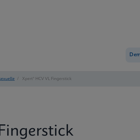
Dem
sexuelle
/
Xpert® HCV VL Fingerstick
Fingerstick