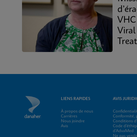
d’ér
VHC 
Viral
Trea
LIENS RAPIDES
AVIS JURID
À propos de nous
Confidentiali
Carrières
Conformité, p
Nous joindre
Conditions d’
Avis
Code d’éthiq
d’AdvaMed
Ne pas vendr