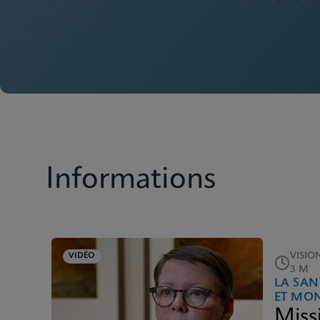
Informations
VISI
VIDÉO
3 M
LA SA
ET MO
Miss