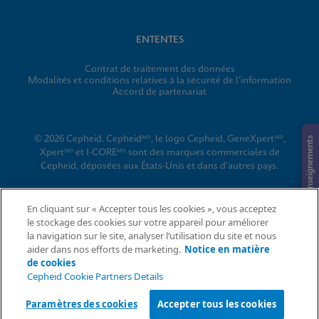
ENTENTES
Contrat de traitement des données
Modalités et conditions relatives à la sécurité de l’information
Accord de partenariat
© 2026 Cepheid. Cepheidᴹᴰ, le logo Cepheid, GeneXpertᴹᴰ,
Demande de renseignements
Xpertᴹᴰ et I-COREᴹᴰ sont des marques commerciales de
Cepheid, déposées aux États-Unis et dans d'autres pays.
En cliquant sur « Accepter tous les cookies », vous acceptez
le stockage des cookies sur votre appareil pour améliorer
la navigation sur le site, analyser l’utilisation du site et nous
aider dans nos efforts de marketing.
Notice en matière
de cookies
Cepheid Cookie Partners Details
Paramètres des cookies
Accepter tous les cookies