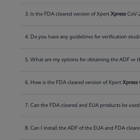
infection.
3. Is the FDA cleared version of Xpert
Xpress
CoV-
Notice d’utilisation
Xpert Xpress CoV-2/F
4. Do you have any guidelines for verification stud
Notice d’utilisation
Xpert Xpress CoV-2/F
5. What are my options for obtaining the ADF or t
Notice d’utilisation
Xpert Xpress CoV-2/F
6. How is the FDA cleared version of Xpert
Xpress
MSDS/FDS
Xpert Xpress CoV-2/F
7. Can the FDA cleared and EUA products be used
MSDS/FDS
Xpert Xpress CoV-2/F
8. Can I install the ADF of the EUA and FDA clea