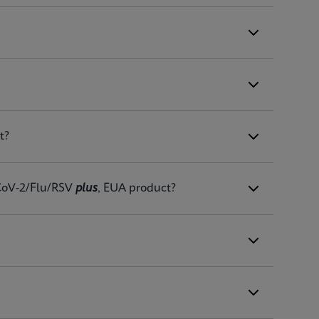
ENG
ouchscreen)
ENG
uchscreen) (NPT)
t?
FR_CA
ity System)
oV-2/Flu/RSV
plus
, EUA product?
ENG
ENG