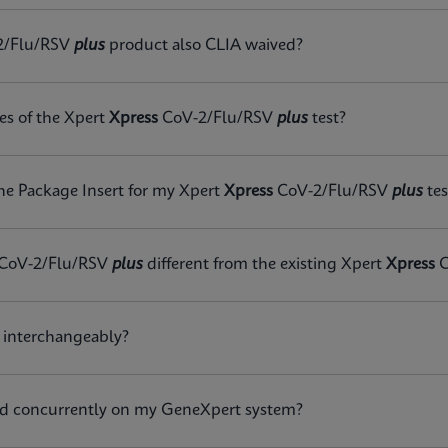
2/Flu/RSV
plus
product also CLIA waived?
lu/RSV plus IFU CE-IVD (English) (GeneXpert System with T
ies of the Xpert
Xpress
CoV-2/Flu/RSV
plus
test?
lu/RSV plus IFU CE-IVD (Italian) (GeneXpert System with To
he Package Insert for my Xpert
Xpress
CoV-2/Flu/RSV
plus
tes
lu/RSV plus IFU CE-IVD (French-Canada) (GeneXpert or Infin
CoV-2/Flu/RSV
plus
different from the existing Xpert
Xpress
C
lu/RSV plus SDS Global (Multi)
 interchangeably?
lu/RSV plus SDS CE-IVD (English)
red concurrently on my GeneXpert system?