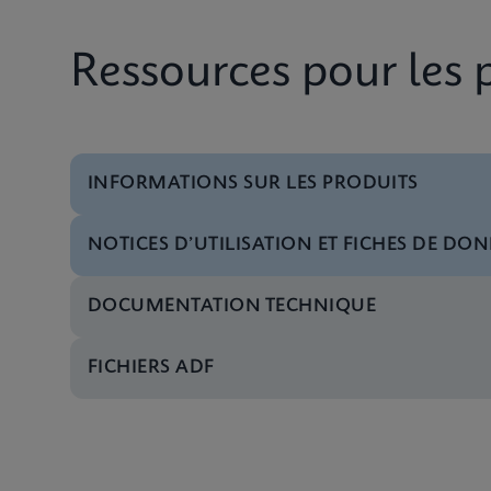
Ressources pour les 
INFORMATIONS SUR LES PRODUITS
NOTICES D’UTILISATION ET FICHES DE DON
Prospectus
Xpert Xpress CoV-2/F
DOCUMENTATION TECHNIQUE
Notice d’utilisation
Xpert Xpress CoV-2/F
FICHIERS ADF
Notice d’utilisation
Xpert Xpress CoV-2/F
Notice d’utilisation
Xpert Xpress CoV-2/F