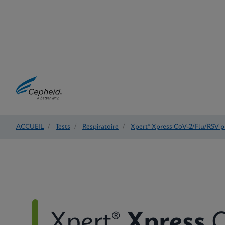
ACCUEIL
/
Tests
/
Respiratoire
/
Xpert® Xpress CoV-2/Flu/RSV p
Xpert®
Xpress
C