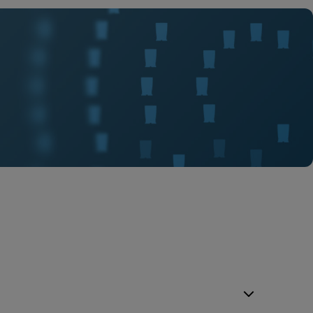
ENG
ENG
A)
ENG
em)
ENG
System - Point of Care)
ENG
 System)
FR_CA
ystem - Point of Care)
signs and symptoms of respiratory tract