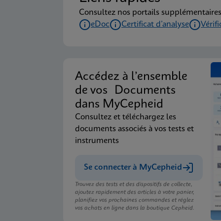
Consultez nos portails supplémentaires
eDoc
Certificat d’analyse
Vérif
Accédez à l’ensemble
de vos Documents
dans MyCepheid
Consultez et téléchargez les
documents associés à vos tests et
instruments
Se connecter à MyCepheid
Trouvez des tests et des dispositifs de collecte,
ajoutez rapidement des articles à votre panier,
planifiez vos prochaines commandes et réglez
vos achats en ligne dans la boutique Cepheid.