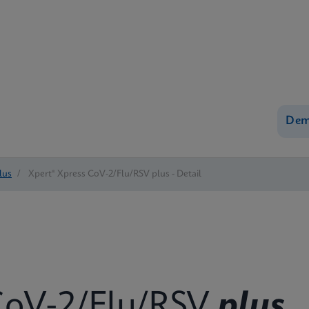
Dem
lus
/
Xpert® Xpress CoV-2/Flu/RSV plus - Detail
oV-2/Flu/RSV
plus