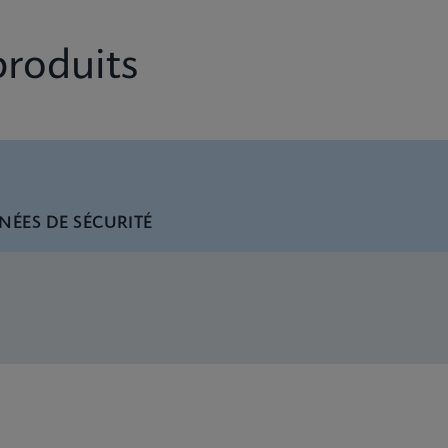
produits
NÉES DE SÉCURITÉ
lu/RSV plus Flyer CE-IVD (English) (PCR Plus)
lu/RSV plus IFU CE-IVD (English-UK) (GeneXpert or Infinity 
lu/RSV plus IFU (English) (Xpress System) (EUA)
lu/RSV plus CE-IVD (English-UK only) (GeneXpert System wi