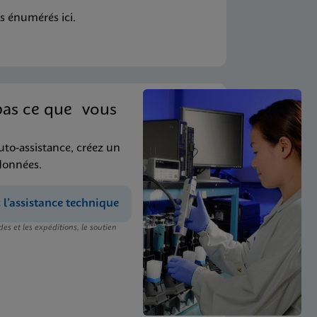
s énumérés ici.
pas ce que vous
uto-assistance, créez un
données.
’assistance technique
s et les expéditions, le soutien