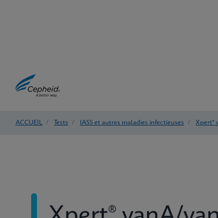
ACCUEIL
/
Tests
/
IASS et autres maladies infectieuses
/
Xpert®
Xpert® vanA/va