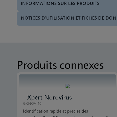
INFORMATIONS SUR LES PRODUITS
NOTICES D’UTILISATION ET FICHES DE DON
Menu de tests
Test Menu CE-IVD (E
MSDS/FDS
Xpert vanA/vanB SDS 
MSDS/FDS
Xpert vanA/vanB SDS
Produits connexes
Xpert Norovirus
GXNOV-10
Identification rapide et précise des