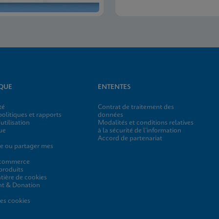
IQUE
ENTENTES
té
Contrat de traitement des
olitiques et rapports
données
utilisation
Modalités et conditions relatives
ue
à la sécurité de l’information
Accord de partenariat
e ou partager mes
 commerce
 produits
tière de cookies
nt & Donation
es cookies