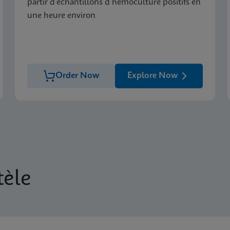
partir d’échantillons d’hémoculture positifs en
une heure environ
Order Now
Explore Now
tèle