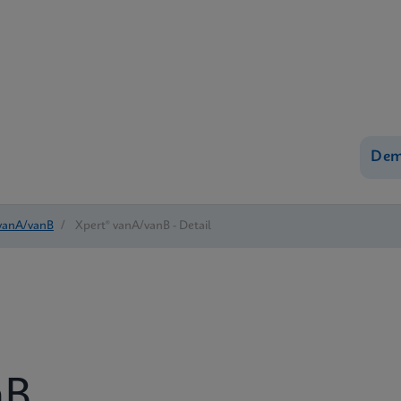
Dem
 vanA/vanB
/
Xpert® vanA/vanB - Detail
nB