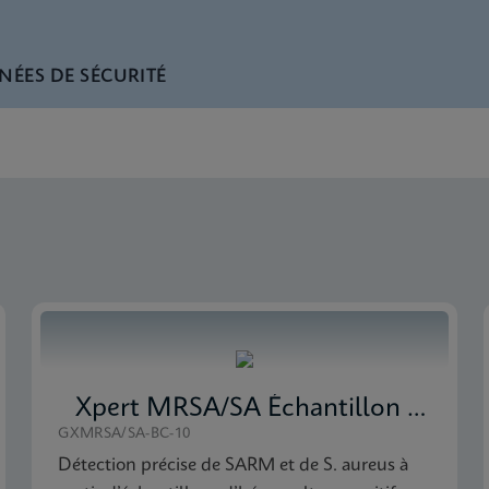
NÉES DE SÉCURITÉ
nglish) (GeneXpert System)
Global (Multi)
 CE-IVD (English)
Xpert MRSA/SA Échantillon de culture sanguine
GXMRSA/SA-BC-10
Détection précise de SARM et de S. aureus à