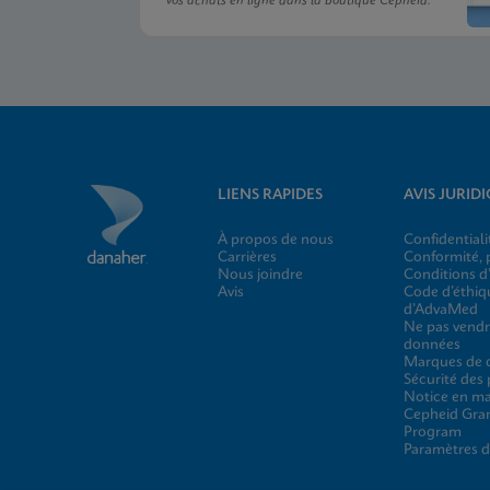
vos achats en ligne dans la boutique Cepheid.
LIENS RAPIDES
AVIS JURID
À propos de nous
Confidentiali
Carrières
Conformité, p
Nous joindre
Conditions d’
Avis
Code d’éthiq
d’AdvaMed
Ne pas vendr
données
Marques de
Sécurité des
Notice en ma
Cepheid Gra
Program
Paramètres d