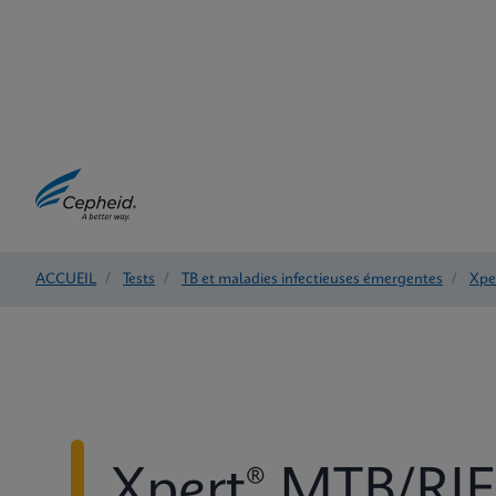
ACCUEIL
/
Tests
/
TB et maladies infectieuses émergentes
/
Xpe
Xpert® MTB/RIF