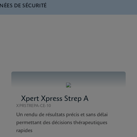
NÉES DE SÉCURITÉ
Brochure CE-IVD (English)
 SDS Global (Multi)
nglish) (GeneXpert System)
 SDS CE-IVD (English)
atasheet CE-IVD (English)
Xpert Xpress Strep A
XPRSTREPA-CE-10
Un rendu de résultats précis et sans délai
permettant des décisions thérapeutiques
rapides