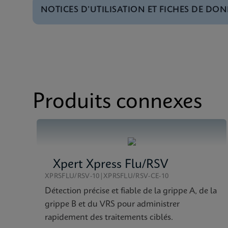
NOTICES D’UTILISATION ET FICHES DE DON
Brochure
Xpert MTB/RIF Ultra 
MSDS/FDS
Xpert MTB/RIF ULTRA
Menu de tests
Test Menu CE-IVD (E
MSDS/FDS
Xpert MTB/RIF ULTRA
Fiche technique
Xprt MTB/RIF Ultra D
Produits connexes
Xpert Xpress Flu/RSV
XPRSFLU/RSV-10|XPRSFLU/RSV-CE-10
Détection précise et fiable de la grippe A, de la
grippe B et du VRS pour administrer
rapidement des traitements ciblés.