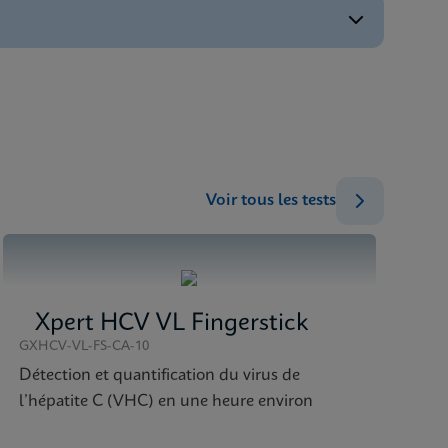
ENG
ENG
ENG
ENG
ENG
Voir tous les tests
Xpert HCV VL Fingerstick
GXHCV-VL-FS-CA-10
Détection et quantification du virus de
l’hépatite C (VHC) en une heure environ