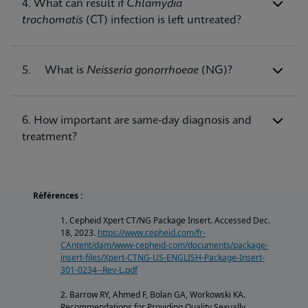
in the urogenital tract and extragenital sites
4. What can result if
Chlamydia
(pharynx and rectum). (1)
trachomatis
(CT) infection is left untreated?
5. What is
Neisseria gonorrhoeae
(NG)?
6. How important are same-day diagnosis and
treatment?
Références :
1. Cepheid Xpert CT/NG Package Insert. Accessed Dec.
18, 2023.
https://www.cepheid.com/fr-
CAntent/dam/www-cepheid-com/documents/package-
insert-files/Xpert-CTNG-US-ENGLISH-Package-Insert-
301-0234--Rev-L.pdf
2. Barrow RY, Ahmed F, Bolan GA, Workowski KA.
Recommendations for Providing Quality Sexually