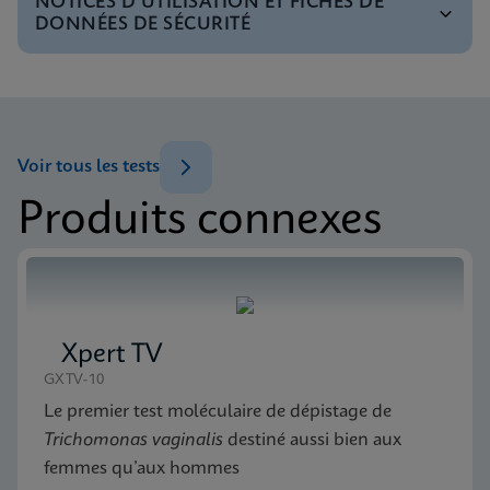
NOTICES D’UTILISATION ET FICHES DE
Menu de tests
DONNÉES DE SÉCURITÉ
Tests Menu CE-IVD (English)
ENG
Notice d’utilisation
Xpert CT/NG IFU CE-IVD (English)
ENG
Fiche technique
Voir tous les tests
Xpert CT/NG Reference Sheet Global (English)
ENG
Produits connexes
MSDS/FDS
Xpert CT/NG SDS Global (Multi)
ENG
Xpert TV
MSDS/FDS
Xpert CT/NG SDS CE-IVD (English)
GXTV-10
ENG
Le premier test moléculaire de dépistage de
Trichomonas vaginalis
destiné aussi bien aux
femmes qu’aux hommes