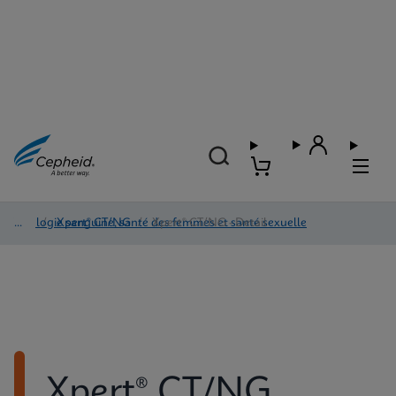
Virologie sanguine, santé des femmes et santé sexuelle
/
Xpert® CT/NG
/
Xpert® CT/NG - Detail
Xpert® CT/NG