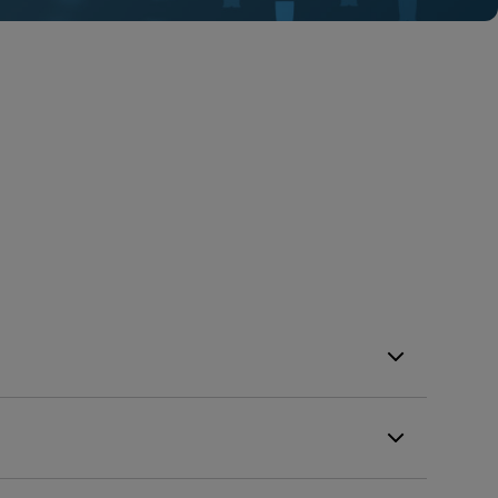
iagnostic test for the detection of
 with signs and symptoms of pharyngitis.