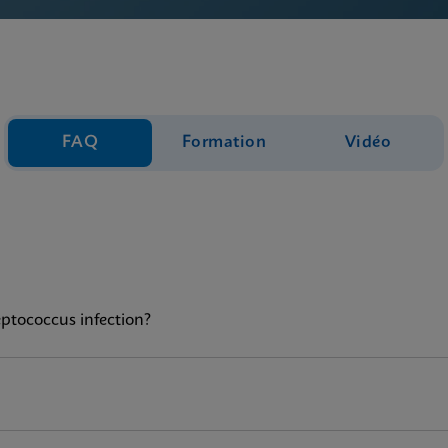
FAQ
Formation
Vidéo
eptococcus infection?
?
eneXpert® Instrument Systems, is a rapid, qualitative
in vitro
d
ptococcus, Strep A) in throat swab specimens from patients