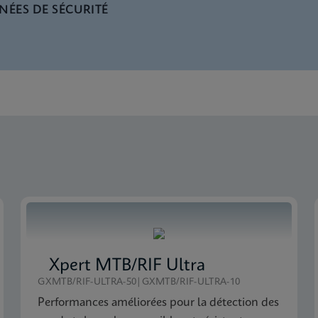
NÉES DE SÉCURITÉ
 SDS Global (Multi)
 ADF Software
 SDS CE-IVD (English)
 Manual (ADF Import Instructions)
Xpert MTB/RIF Ultra
GXMTB/RIF-ULTRA-50|GXMTB/RIF-ULTRA-10
Performances améliorées pour la détection des