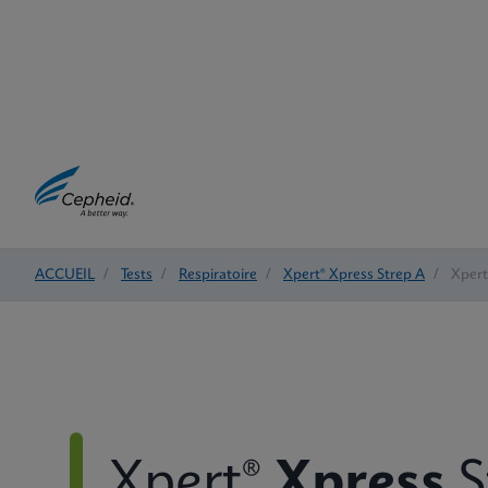
ACCUEIL
/
Tests
/
Respiratoire
/
Xpert® Xpress Strep A
/
Xpert
Xpert®
Xpress
S