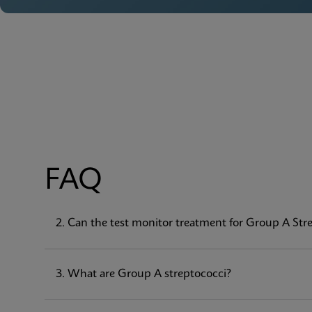
FAQ
1. What does the Xpert
2. Can the test monitor treatment for Group A Str
Xpress
Strep A test for
The Xpert
Xpress
Strep A test, performed on the G
Streptococcus pyogenes (Group A β-hemolytic Stre
3. What are Group A streptococci?