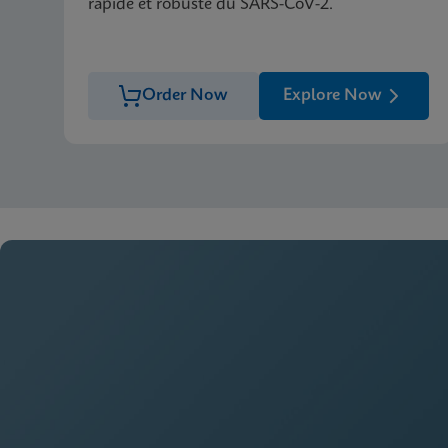
rapide et robuste du SARS-CoV-2.
Order Now
Explore Now