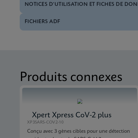
NOTICES D’UTILISATION ET FICHES DE DON
FICHIERS ADF
MSDS/FDS
Xpert Xpress Strep A
Logiciel
Xpert Xpress Strep A
MSDS/FDS
Xpert Xpress Strep A
Manuel
Xpert Xpress Strep A
Produits connexes
Xpert Xpress CoV-2 plus
XP3SARS-COV2-10
Conçu avec 3 gènes cibles pour une détection