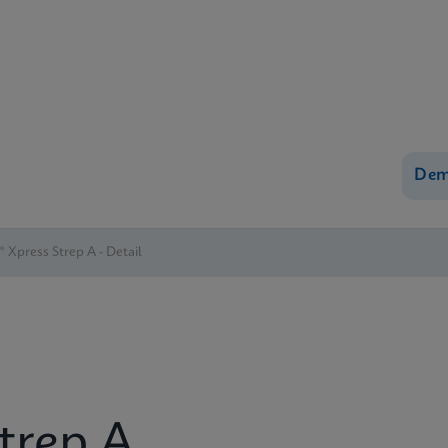
Dem
® Xpress Strep A - Detail
trep A