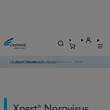
IASS et autres maladies infectieuses
/
Xpert® Norovirus
/
Xpert® Norovirus - Detail
Xpert® Norovirus