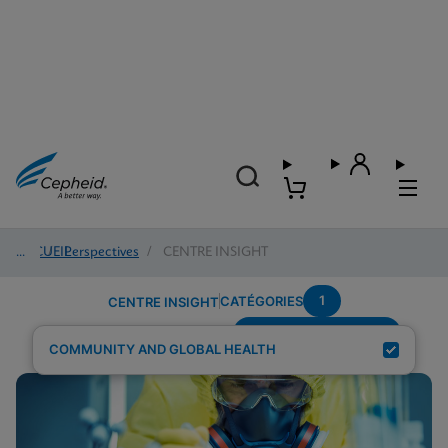
ACCUEIL
/
Perspectives
/
CENTRE INSIGHT
1
CATÉGORIES
CENTRE INSIGHT
Region---Middle-East
Résultats de recherche pour :
COMMUNITY AND GLOBAL HEALTH