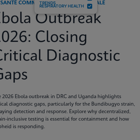
 SANTÉ COMMUNAUTAIRE ET MONDIALE
TRENDS
RESPIRATORY HEALTH
Ebola Outbreak
026: Closing
ritical Diagnostic
Gaps
e 2026 Ebola outbreak in DRC and Uganda highlights
tical diagnostic gaps, particularly for the Bundibugyo strain,
aying detection and response. Explore why decentralized,
ain-inclusive testing is essential for containment and how
heid is responding.