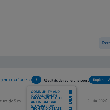
Dem
5
Region---
CATÉGORIES
NSIGHT
Résultats de recherche pour :
COMMUNITY AND
GLOBAL HEALTH
EXPERT SPOTLIGHT
ture de 5 m
12 juin 2026
ANTIMICROBIAL
STEWARDSHIP
TECH AND DISEASE