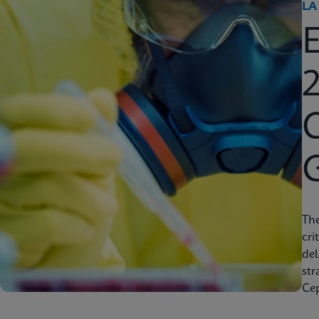
LA
2
C
Th
cri
del
str
Cep