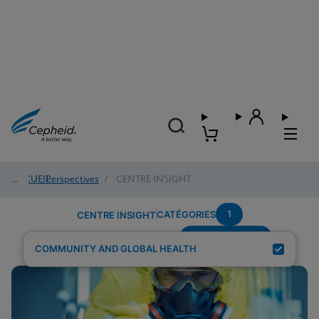
ACCUEIL
/
Perspectives
/
CENTRE INSIGHT
1
CATÉGORIES
CENTRE INSIGHT
Region---Africa
Résultats de recherche pour :
COMMUNITY AND GLOBAL HEALTH