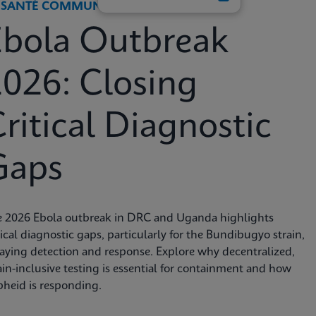
 SANTÉ COMMUNAUTAIRE ET MONDIALE
Ebola Outbreak
026: Closing
ritical Diagnostic
Gaps
e 2026 Ebola outbreak in DRC and Uganda highlights
tical diagnostic gaps, particularly for the Bundibugyo strain,
aying detection and response. Explore why decentralized,
ain-inclusive testing is essential for containment and how
heid is responding.