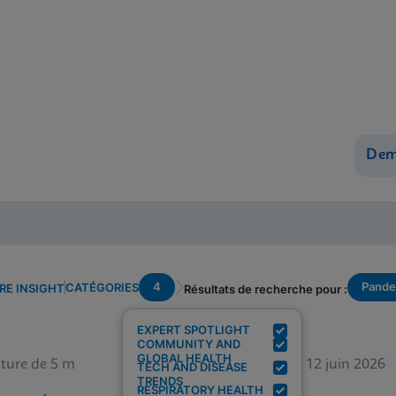
Dem
4
Pande
CATÉGORIES
RE INSIGHT
Résultats de recherche pour :
EXPERT SPOTLIGHT
COMMUNITY AND
GLOBAL HEALTH
ture de 5 m
12 juin 2026
TECH AND DISEASE
TRENDS
RESPIRATORY HEALTH