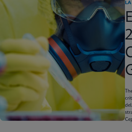
LA
2
C
Th
cri
del
str
Cep