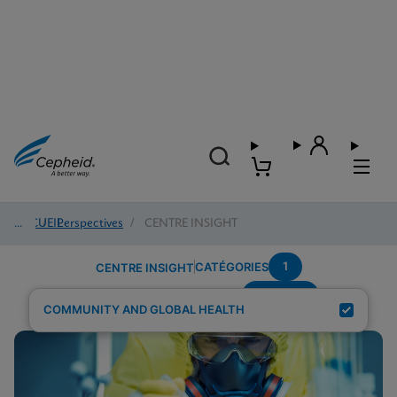
ACCUEIL
/
Perspectives
/
CENTRE INSIGHT
1
CATÉGORIES
CENTRE INSIGHT
POC-STI
Résultats de recherche pour :
COMMUNITY AND GLOBAL HEALTH