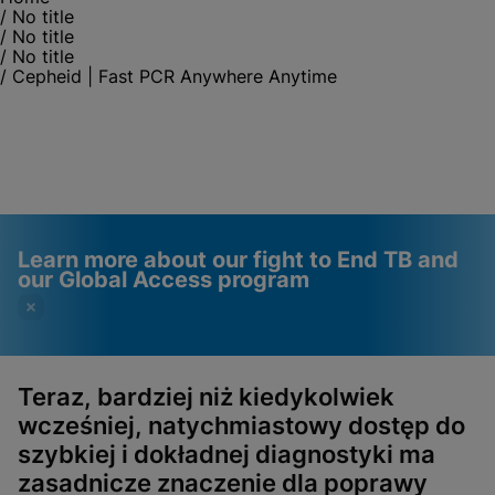
/
No title
/
No title
/
No title
/
Cepheid | Fast PCR Anywhere Anytime
Learn more about our fight to End TB and
our Global Access program
Teraz, bardziej niż kiedykolwiek
wcześniej, natychmiastowy dostęp do
Videos require that
Functional Cookies
szybkiej i dokładnej diagnostyki ma
Functional Cookies be
Enabled
zasadnicze znaczenie dla poprawy
enabled
View & Update your Cookie Settings