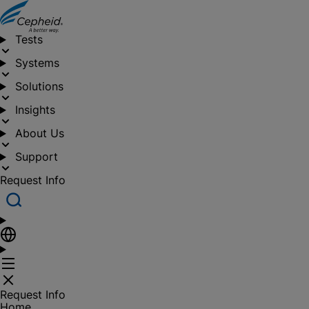
Tests
Systems
Solutions
Insights
About Us
Support
Request Info
Request Info
Home