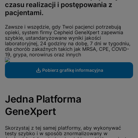
View Privacy Policy
czasu realizacji i postępowania z
Please note:
Enabling Functional
Cookies will update this settings for all
pacjentami.
cookies
Done
View & Update your Cookie Settings
View Privacy Policy
Zawsze i wszędzie, gdy Twoi pacjenci potrzebują
opieki, system firmy Cepheid GeneXpert zapewnia
szybkie, ustandaryzowane wyniki jakości
Enable Functional Cookies
laboratoryjnej, 24 godziny na dobę, 7 dni w tygodniu,
dla chorób zakaźnych takich jak MRSA, CPE, COVID-
19, grypa, norowirus oraz innych
Pobierz grafikę informacyjna
Jedna Platforma
GeneXpert
Skorzystaj z tej samej platformy, aby wykonywać
testy szybko i w sposób znormalizowany w