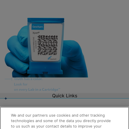
Quick Links
About Us
Careers
Contact Us
We and our partners use cookies and other tracking
Package Inserts
technologies and some of the data you directly provide
Legal
to us such as your contact details to improve your
Privacy