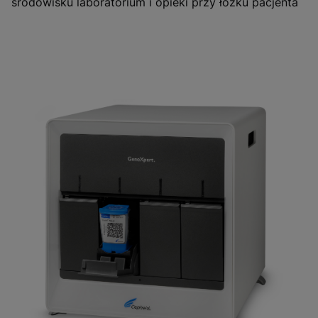
środowisku laboratorium i opieki przy łóżku pacjenta