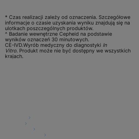
* Czas realizacji zależy od oznaczenia. Szczegółowe
informacje o czasie uzyskania wyniku znajdują się na
ulotkach poszczególnych produktów.
^ Badanie wewnętrzne Cepheid na podstawie
wyników oznaczeń 30 minutowych.
CE-IVD.Wyrób medyczny do diagnostyki
In
Vitro
. Produkt może nie być dostępny we wszystkich
krajach.
Quick Links
About Us
Careers
Contact Us
Package Inserts