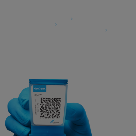
Agreements
Data Processing Agreement
Partner Communities
Information Security Terms and Conditions