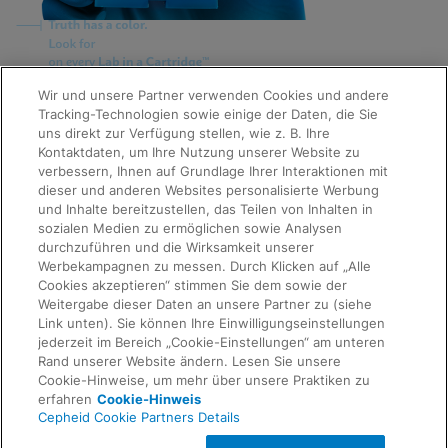
Quick Links
Wir und unsere Partner verwenden Cookies und andere
About Us
Tracking-Technologien sowie einige der Daten, die Sie
Careers
uns direkt zur Verfügung stellen, wie z. B. Ihre
Contact Us
Kontaktdaten, um Ihre Nutzung unserer Website zu
Package Inserts
verbessern, Ihnen auf Grundlage Ihrer Interaktionen mit
Legal
dieser und anderen Websites personalisierte Werbung
Privacy
Compliance, Policies, and Reports
und Inhalte bereitzustellen, das Teilen von Inhalten in
Request Info
Terms of Use
sozialen Medien zu ermöglichen sowie Analysen
Advanced Code of Ethics
durchzuführen und die Wirksamkeit unserer
Product Security
Werbekampagnen zu messen. Durch Klicken auf „Alle
Terms of Sale
Cookies akzeptieren“ stimmen Sie dem sowie der
Trademarks
Weitergabe dieser Daten an unsere Partner zu (siehe
Cookies Notice
Link unten). Sie können Ihre Einwilligungseinstellungen
Feedback
Cepheid Grant & Donation Program
jederzeit im Bereich „Cookie-Einstellungen“ am unteren
Cookie-Einstellungen
Rand unserer Website ändern. Lesen Sie unsere
Agreements
Cookie-Hinweise, um mehr über unsere Praktiken zu
Data Processing Agreement
erfahren
Cookie-Hinweis
Partner Communities
Cepheid Cookie Partners Details
Information Security Terms and Conditions
© 2026 Cepheid. Cepheid®, the Cepheid logo,