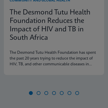
COMMUNITY AND GLOBAL HEALTH
The Desmond Tutu Health
Foundation Reduces the
Impact of HIV and TB in
South Africa
The Desmond Tutu Health Foundation has spent
the past 20 years trying to reduce the impact of
HIV, TB, and other communicable diseases in
some of the hardest-hit communities in South
Africa. Learn how innovation has helped the
organization's mission so that nobody is left
behind.
Item
1