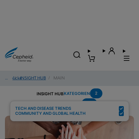
Einblicke
/
INSIGHT HUB
/
MAIN
2
KATEGORIEN
INSIGHT HUB
TB
Suchergebnisse für:
TECH AND DISEASE TRENDS
COMMUNITY AND GLOBAL HEALTH