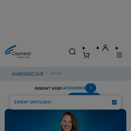
Einblicke
/
INSIGHT HUB
/
MAIN
1
KATEGORIEN
INSIGHT HUB
Sustainability
Suchergebnisse für:
EXPERT SPOTLIGHT