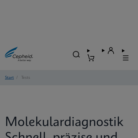
Start
/
Tests
Molekulardiagnostik