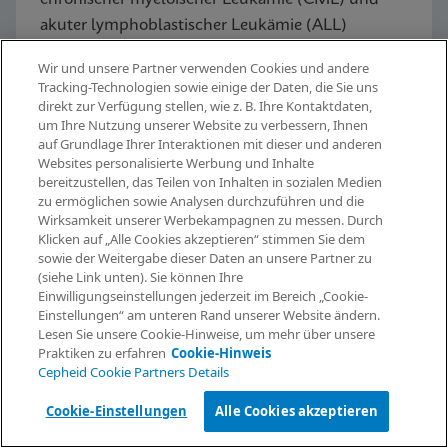
akuter lymphoblastischer Leukämie (ALL)
Wir und unsere Partner verwenden Cookies und andere
Tracking-Technologien sowie einige der Daten, die Sie uns
Jetzt entdecken
direkt zur Verfügung stellen, wie z. B. Ihre Kontaktdaten,
um Ihre Nutzung unserer Website zu verbessern, Ihnen
auf Grundlage Ihrer Interaktionen mit dieser und anderen
Websites personalisierte Werbung und Inhalte
bereitzustellen, das Teilen von Inhalten in sozialen Medien
zu ermöglichen sowie Analysen durchzuführen und die
Informationen anfordern
Wirksamkeit unserer Werbekampagnen zu messen. Durch
Klicken auf „Alle Cookies akzeptieren“ stimmen Sie dem
sowie der Weitergabe dieser Daten an unsere Partner zu
(siehe Link unten). Sie können Ihre
GeneXpert®
Einwilligungseinstellungen jederzeit im Bereich „Cookie-
Einstellungen“ am unteren Rand unserer Website ändern.
Lesen Sie unsere Cookie-Hinweise, um mehr über unsere
Systemfamilie
Praktiken zu erfahren
Cookie-Hinweis
Cepheid Cookie Partners Details
Cookie-Einstellungen
Alle Cookies akzeptieren
Alle Systeme sind in Konfigurationen mit 4, 16,