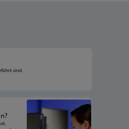
führt sind.
en?
kel,