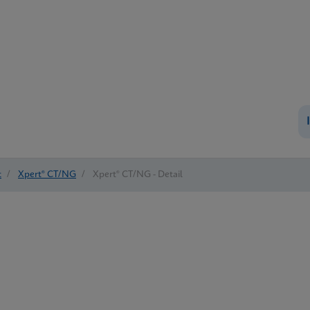
t
/
Xpert® CT/NG
/
Xpert® CT/NG - Detail