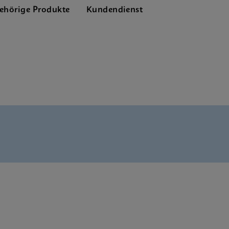
ehörige Produkte
Kundendienst
enu CE-IVD (English)
bal (Multi)
e Sheet Global (English)