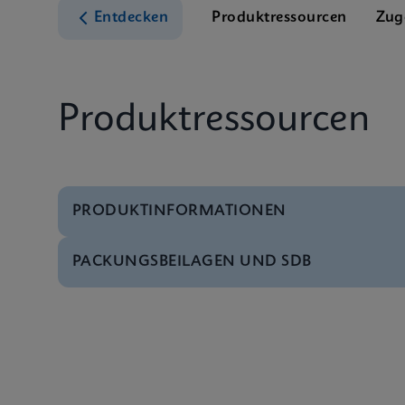
Entdecken
Produktressourcen
Zug
Produktressourcen
PRODUKTINFORMATIONEN
PACKUNGSBEILAGEN UND SDB
Test-Menü
Xpert CT/NG Tests M
SDB
Xpert CT/NG SDS Glo
Datenblatt
Xpert CT/NG Referenc