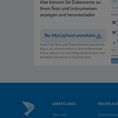
Hier können Sie Dokumente zu
Ihren Tests und Instrumenten
anzeigen und herunterladen
Bei MyCepheid anmelden
Finden Sie Tests und Probenentnahmeprodukte,
fügen Sie schnell Artikel zu Ihrem Warenkorb
hinzu, planen Sie zukünftige Bestellungen und
bezahlen Sie online im Cepheid Store.
DIREKT-LINKS
RECHTLICH
Über uns
Datenschut