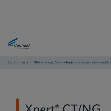
Start
/
Tests
/
Blutvirologie, Gynäkologie und sexuelle Gesundhei
Xpert® CT/NG