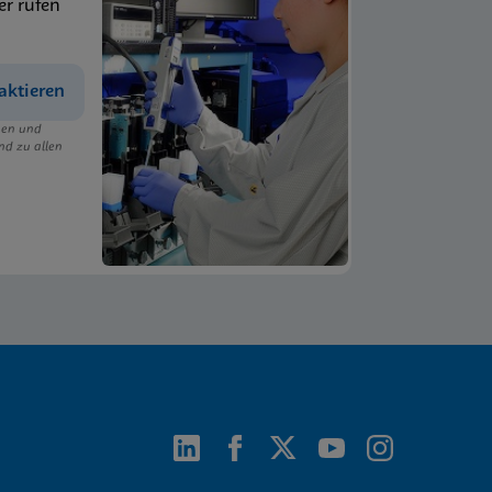
er rufen
aktieren
ngen und
nd zu allen