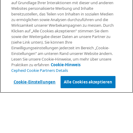
auf Grundlage Ihrer Interaktionen mit dieser und anderen
Cookie-Einstellungen
Websites personalisierte Werbung und Inhalte
bereitzustellen, das Teilen von Inhalten in sozialen Medien
zu ermöglichen sowie Analysen durchzuführen und die
Informationen anfordern
RECHTLICHES
Wirksamkeit unserer Werbekampagnen zu messen. Durch
Klicken auf „Alle Cookies akzeptieren“ stimmen Sie dem
Datenschutzvereinbarung
sowie der Weitergabe dieser Daten an unsere Partner zu
Partner-Gemeinschaften
(siehe Link unten). Sie können Ihre
Allgemeine Geschäftsbedingungen für Informationssicherheit
Einwilligungseinstellungen jederzeit im Bereich „Cookie-
Einstellungen“ am unteren Rand unserer Website ändern.
Lesen Sie unsere Cookie-Hinweise, um mehr über unsere
© 2026 Cepheid. Cepheid®, das Cepheid-Logo, GeneXpert®,
Praktiken zu erfahren
Cookie-Hinweis
Xpert® und I-CORE® sind Marken von Cepheid, die in den USA
Cepheid Cookie Partners Details
und anderen Ländern eingetragen sind.
Cookie-Einstellungen
Alle Cookies akzeptieren