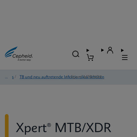
Tests
/
TB und neu auftretende Infektionskrankheiten
/
Xpert® MTB/XDR
Xpert® MTB/XDR