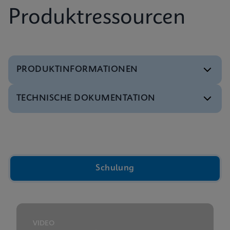
Produktressourcen
PRODUKTINFORMATIONEN
TECHNISCHE DOKUMENTATION
Referenzblatt
Xpert Xpress CoV-2/Flu/RSV plus Referenzblatt
ENGLISCH
Video
Video „Im Innern der Cepheid GeneXpert®
Kartusche“
Broschüre
Schulung
ENGLISCH
GeneXpert Xpress Broschüre
ENGLISCH
Präsentation
Präsentation zur GeneXpert Technologieübersicht
VIDEO
ENGLISCH