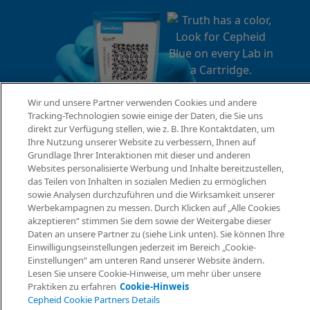
Wir und unsere Partner verwenden Cookies und andere
Tracking-Technologien sowie einige der Daten, die Sie uns
direkt zur Verfügung stellen, wie z. B. Ihre Kontaktdaten, um
Ihre Nutzung unserer Website zu verbessern, Ihnen auf
Grundlage Ihrer Interaktionen mit dieser und anderen
Websites personalisierte Werbung und Inhalte bereitzustellen,
das Teilen von Inhalten in sozialen Medien zu ermöglichen
sowie Analysen durchzuführen und die Wirksamkeit unserer
Werbekampagnen zu messen. Durch Klicken auf „Alle Cookies
akzeptieren“ stimmen Sie dem sowie der Weitergabe dieser
Daten an unsere Partner zu (siehe Link unten). Sie können Ihre
Einwilligungseinstellungen jederzeit im Bereich „Cookie-
Einstellungen“ am unteren Rand unserer Website ändern.
Lesen Sie unsere Cookie-Hinweise, um mehr über unsere
Praktiken zu erfahren
Cookie-Hinweis
Cepheid Cookie Partners Details