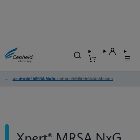
Nosokomiale Infektion und andere Infektionskrankheiten
/
Xpert® MRSA NxG
/
Xpert® MRSA NxG - Detail
Xpert® MRSA NxG