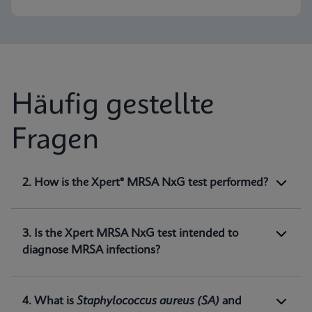
Häufig gestellte
Fragen
1. What is Xpert® MRSA NxG test intended
2. How is the Xpert® MRSA NxG test performed?
for?
Xpert MRSA NxG is a qualitative
in vitro
diagnostic test intended for the detection of
3. Is the Xpert MRSA NxG test intended to
methicillin-resistant
Staphylococcus aureus
diagnose MRSA infections?
(MRSA) DNA directly from nasal swabs in
1
patients at risk for nasal colonization.
4. What is
Staphylococcus aureus
(SA)
and