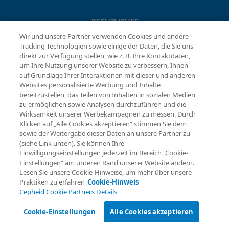
RECHTLICHES
Wir und unsere Partner verwenden Cookies und andere
Datenschutzvereinbarung
Tracking-Technologien sowie einige der Daten, die Sie uns
Partner-Gemeinschaften
direkt zur Verfügung stellen, wie z. B. Ihre Kontaktdaten,
Allgemeine Geschäftsbedingungen für Informationssicherheit
um Ihre Nutzung unserer Website zu verbessern, Ihnen
auf Grundlage Ihrer Interaktionen mit dieser und anderen
Websites personalisierte Werbung und Inhalte
bereitzustellen, das Teilen von Inhalten in sozialen Medien
© 2026 Cepheid. Cepheid®, das Cepheid-Logo, GeneXpert®,
zu ermöglichen sowie Analysen durchzuführen und die
Xpert® und I-CORE® sind Marken von Cepheid, die in den USA
Informationen anfordern
Wirksamkeit unserer Werbekampagnen zu messen. Durch
und anderen Ländern eingetragen sind.
Klicken auf „Alle Cookies akzeptieren“ stimmen Sie dem
sowie der Weitergabe dieser Daten an unsere Partner zu
(siehe Link unten). Sie können Ihre
Einwilligungseinstellungen jederzeit im Bereich „Cookie-
Einstellungen“ am unteren Rand unserer Website ändern.
Lesen Sie unsere Cookie-Hinweise, um mehr über unsere
Praktiken zu erfahren
Cookie-Hinweis
Cepheid Cookie Partners Details
Cookie-Einstellungen
Alle Cookies akzeptieren