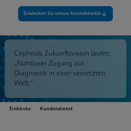
Entdecken Sie unsere Konnektivität
Cepheids Zukunftsvision lautet:
„Nahtloser Zugang zur
Diagnostik in einer vernetzten
Welt.“
Einblicke
Kundendienst