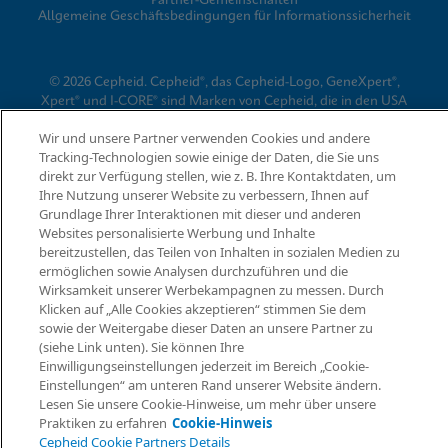
Partner-Gemeinschaften
Allgemeine Geschäftsbedingungen für Informationssicherheit
© 2026 Cepheid. Cepheid®, das Cepheid-Logo, GeneXpert®,
Xpert® und I-CORE® sind Marken von Cepheid, die in den USA
und anderen Ländern eingetragen sind.
Wir und unsere Partner verwenden Cookies und andere
Tracking-Technologien sowie einige der Daten, die Sie uns
direkt zur Verfügung stellen, wie z. B. Ihre Kontaktdaten, um
Ihre Nutzung unserer Website zu verbessern, Ihnen auf
Grundlage Ihrer Interaktionen mit dieser und anderen
Websites personalisierte Werbung und Inhalte
bereitzustellen, das Teilen von Inhalten in sozialen Medien zu
ermöglichen sowie Analysen durchzuführen und die
Informatio
Wirksamkeit unserer Werbekampagnen zu messen. Durch
Klicken auf „Alle Cookies akzeptieren“ stimmen Sie dem
sowie der Weitergabe dieser Daten an unsere Partner zu
(siehe Link unten). Sie können Ihre
Einwilligungseinstellungen jederzeit im Bereich „Cookie-
Einstellungen“ am unteren Rand unserer Website ändern.
Lesen Sie unsere Cookie-Hinweise, um mehr über unsere
Praktiken zu erfahren
Cookie-Hinweis
Cepheid Cookie Partners Details