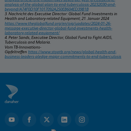
analysis-of-the-global-plan-to-end-tuberculosis-20232030-and-
beyond/A74F0D10F1017092A250EB604ED39B1B
3. Nachricht des Executive Director: Global Fund Investments in 
Health and Laboratory-related Equipment; 21. Januar 2024
https://www.theglobalfund.org/en/oig/updates/2024-01-26-
message-executive-director-global-fund-investments-health-
laboratory-related-equipment/
4. Peter Sands, Executive Director, Global Fund to Fight AIDS, 
Tuberculosis and Malaria.
Vom TB-Innovations-
Gipfeltreffen 
https://www.stoptb.org/news/global-health-and-
business-leaders-pledge-major-commitments-to-end-tuberculosis