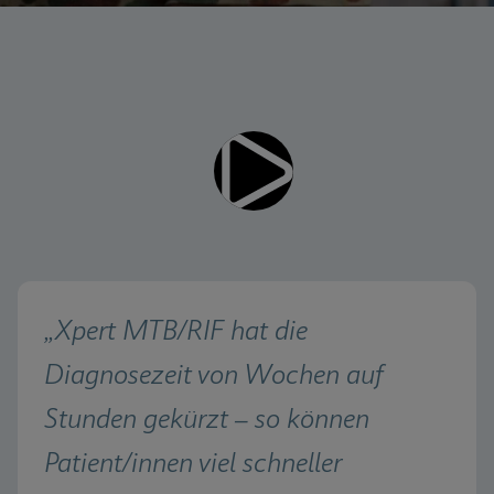
Videos erfordern, dass
Funktionale Cookies aktiviert
funktionale Cookies aktiviert
Cookie-Einstellungen anzeigen & aktualisieren
Datenschutzrichtlinie anzeigen
sind
Bitte beachten Sie:
Das Aktivieren funktionaler
Fertig
Cookies aktualisiert diese Einstellungen für alle
Cookies
Cookie-Einstellungen anzeigen & aktualisieren
Datenschutzrichtlinie anzeigen
Funktionale Cookies aktivieren
„Xpert MTB/RIF hat die 
Diagnosezeit von Wochen auf 
Stunden gekürzt – so können 
Patient/innen viel schneller 