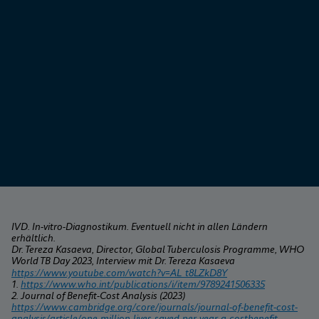
IVD. In-vitro-Diagnostikum. Eventuell nicht in allen Ländern 
erhältlich.
Dr. Tereza Kasaeva, Director, Global Tuberculosis Programme, WHO 
World TB Day 2023, Interview mit Dr. Tereza Kasaeva
https://www.youtube.com/watch?v=AL_t8LZkD8Y
1. 
https://www.who.int/publications/i/item/9789241506335
2. Journal of Benefit-Cost Analysis (2023) 
https://www.cambridge.org/core/journals/journal-of-benefit-cost-
analysis/article/one-million-lives-saved-per-year-a-costbenefit-