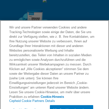
Wir und unsere Partner verwenden Cookies und andere
Tracking-Technologien sowie einige der Daten, die Sie uns
direkt zur Verfügung stellen, wie z. B. Ihre Kontaktdaten, um
Ihre Nutzung unserer Website zu verbessern, Ihnen auf
Grundlage Ihrer Interaktionen mit dieser und anderen
QUICK LINKS
Websites personalisierte Werbung und Inhalte
bereitzustellen, das Teilen von Inhalten in sozialen Medien
Informationen anfordern
zu ermöglichen sowie Analysen durchzuführen und die
Wirksamkeit unserer Werbekampagnen zu messen. Durch
RECHTSWESEN
Über uns
Klicken auf „Alle Cookies akzeptieren“ stimmen Sie dem
sowie der Weitergabe dieser Daten an unsere Partner zu
(siehe Link unten). Sie können Ihre
Einwilligungseinstellungen jederzeit im Bereich „Cookie-
Karriere
Einstellungen“ am unteren Rand unserer Website ändern.
ÜBEREINSTIMMUNG
Datenschutz
Lesen Sie unsere Cookie-Hinweise, um mehr über unsere
Praktiken zu erfahren
Cookie-Hinweis
Cepheid Cookie Partners Details
Kontaktaufnahme
Compliance, Richtlinien und Berichte
© 2026 Cepheid. Cepheid®, das Cepheid-Logo, GeneXpert®, Xpert® und I-CORE® sind Marken