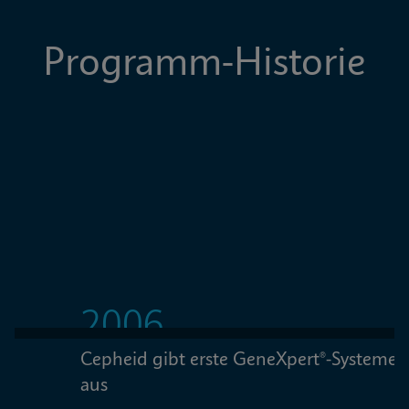
Programm-Historie
2006
Cepheid gibt erste GeneXpert®-Systeme 
W
aus
W