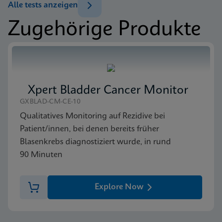
Test-Menü
Alle tests anzeigen
Test Menu US-IVD (English)
Zugehörige Produkte
ENG
Packungsbeilage
Xpert FII & FV IFU CE-IVD (English) (GeneXpert
system with Touchscreen)
ENG
Xpert Bladder Cancer Monitor
SDB
GXBLAD-CM-CE-10
Xpert FII FV SDS Global (Multi)
Qualitatives Monitoring auf Rezidive bei
ENG
Patient/innen, bei denen bereits früher
Blasenkrebs diagnostiziert wurde, in rund
90 Minuten
SDB
Xpert FII FV SDS CE-IVD (English)
ENG
Explore Now