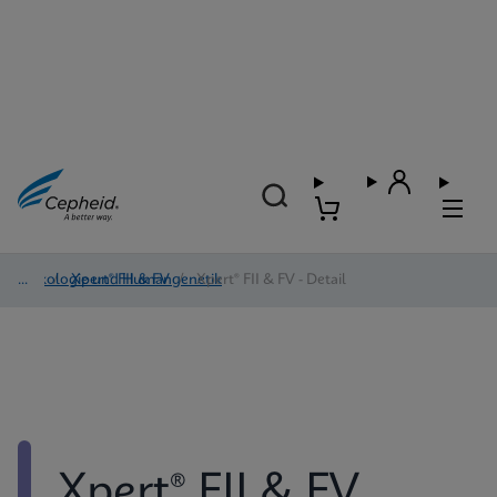
Onkologie und Humangenetik
/
Xpert® FII & FV
/
Xpert® FII & FV - Detail
Xpert® FII & FV