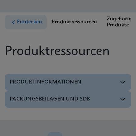
Zugehörige
Entdecken
Produktressourcen
Produkte
Produktressourcen
PRODUKTINFORMATIONEN
PACKUNGSBEILAGEN UND SDB
Test-Menü
Test Menu CE-IVD (English) (GeneXpert System)
ENG
Packungsbeilage
Xpert FII FV IFU (English) (GeneXpert system)
ENG