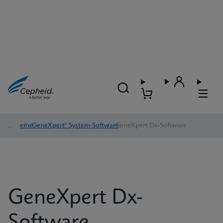
Systeme
/
GeneXpert® System-Software
/
GeneXpert Dx-Software
GeneXpert Dx-