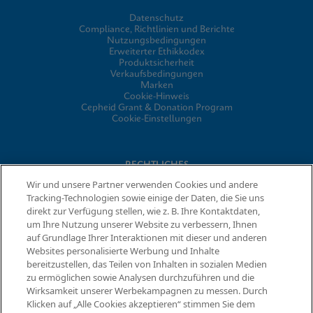
Datenschutz
Compliance, Richtlinien und Berichte
Nutzungsbedingungen
Erweiterter Ethikkodex
Produktsicherheit
Verkaufsbedingungen
Marken
Cookie-Hinweis
Cepheid Grant & Donation Program
Cookie-Einstellungen
RECHTLICHES
Wir und unsere Partner verwenden Cookies und andere
Datenschutzvereinbarung
Tracking-Technologien sowie einige der Daten, die Sie uns
Partner-Gemeinschaften
direkt zur Verfügung stellen, wie z. B. Ihre Kontaktdaten,
Allgemeine Geschäftsbedingungen für Informationssicherheit
um Ihre Nutzung unserer Website zu verbessern, Ihnen
auf Grundlage Ihrer Interaktionen mit dieser und anderen
Websites personalisierte Werbung und Inhalte
© 2026 Cepheid. Cepheid®, das Cepheid-Logo, GeneXpert®,
bereitzustellen, das Teilen von Inhalten in sozialen Medien
Xpert® und I-CORE® sind Marken von Cepheid, die in den USA
zu ermöglichen sowie Analysen durchzuführen und die
und anderen Ländern eingetragen sind.
Wirksamkeit unserer Werbekampagnen zu messen. Durch
Klicken auf „Alle Cookies akzeptieren“ stimmen Sie dem