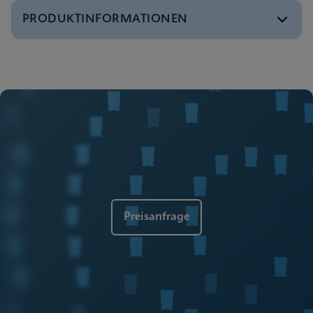
PRODUKTINFORMATIONEN
Broschüre
GeneXpert Systeme Produktbroschüre
ENGLISCH
Broschüre
Cepheid Global Services
ENGLISCH
Preisanfrage