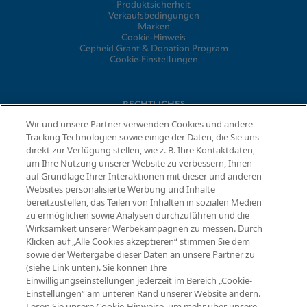
Produktsicherheit
Verkaufsbedingungen
Marken
Cookie-Hinweis
Cepheid Grant & Donation Program
Cookie-Einstellungen
RECHTLICHES
Wir und unsere Partner verwenden Cookies und andere
Datenschutzvereinbarung
Tracking-Technologien sowie einige der Daten, die Sie uns
Partner-Gemeinschaften
direkt zur Verfügung stellen, wie z. B. Ihre Kontaktdaten,
Allgemeine Geschäftsbedingungen für Informationssicherheit
um Ihre Nutzung unserer Website zu verbessern, Ihnen
auf Grundlage Ihrer Interaktionen mit dieser und anderen
Websites personalisierte Werbung und Inhalte
bereitzustellen, das Teilen von Inhalten in sozialen Medien
© 2026 Cepheid. Cepheid®, das Cepheid-Logo, GeneXpert®,
zu ermöglichen sowie Analysen durchzuführen und die
Xpert® und I-CORE® sind Marken von Cepheid, die in den USA
Informationen anfordern
Wirksamkeit unserer Werbekampagnen zu messen. Durch
und anderen Ländern eingetragen sind.
Klicken auf „Alle Cookies akzeptieren“ stimmen Sie dem
sowie der Weitergabe dieser Daten an unsere Partner zu
(siehe Link unten). Sie können Ihre
Einwilligungseinstellungen jederzeit im Bereich „Cookie-
Einstellungen“ am unteren Rand unserer Website ändern.
Lesen Sie unsere Cookie-Hinweise, um mehr über unsere