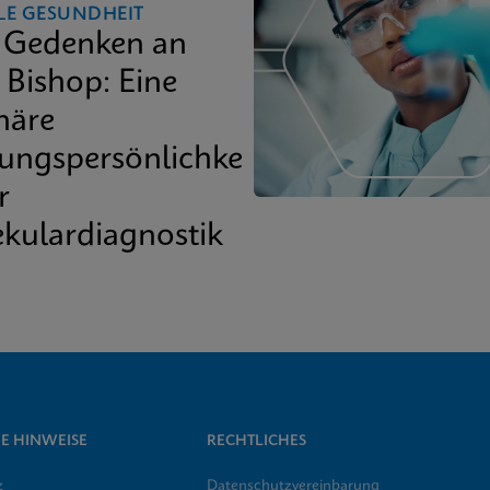
LE GESUNDHEIT
Gedenken an
 Bishop: Eine
näre
ungspersönlichkeit
r
kulardiagnostik
E HINWEISE
RECHTLICHES
z
Datenschutzvereinbarung