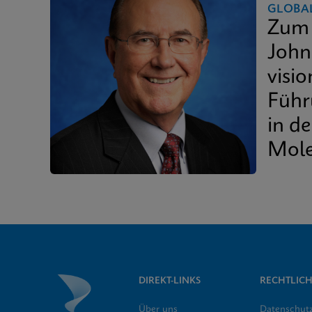
GLOBA
Zum 
John
visio
Führ
in de
Mole
DIREKT-LINKS
RECHTLICH
Über uns
Datenschut