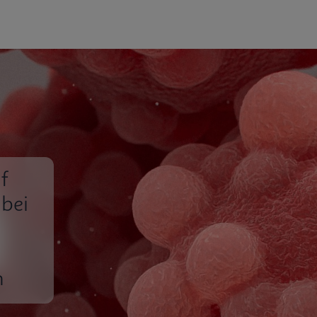
f
 bei
n