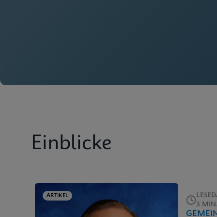
Einblicke
LESE
ARTIKEL
3 MIN
GEMEI