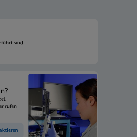
führt sind.
en?
kel,
er rufen
aktieren