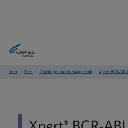
Start
/
Tests
/
Onkologie und Humangenetik
/
Xpert® BCR-ABL 
Xpert® BCR-ABL