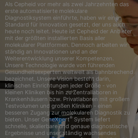
Als Cepheid vor mehr als zwei Jahrzehnten das
erste automatisierte molekulare
Diagnostiksystem einführte, haben wir einen
Standard für Innovation gesetzt, der uns auch
heute noch leitet. Heute ist Cepheid der Anbieter
mit der größten installierten Basis aller
molekularer Plattformen. Dennoch arbeiten wir
ständig an Innovationen und an der
Weiterentwicklung unserer Kompetenzen.
Unsere Technologie wurde von führenden
Gesundheitsexperten weltweit als bahnbrechend
bezeichnet. Unsere Vision besteht darin,
klinischen Einrichtungen jeder Größe - von
kleinen Kliniken bis hin zu Zentrallaboren in
Krankenhäusern bzw. Privatlaboren mit großem
Testvolumen und großen Kliniken - einen
besseren Zugang zur molekularen Diagnostik zu
®
bieten. Unser GeneXpert
System liefert
schnelle, skalierbare und genaue diagnostische
Ergebnisse und unser ständig wachsendes