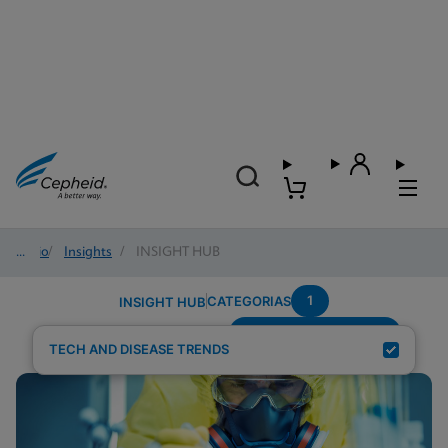
Início
/
Insights
/
INSIGHT HUB
1
CATEGORIAS
INSIGHT HUB
Systems-Connectivity
Resultados de pesquisa para:
TECH AND DISEASE TRENDS