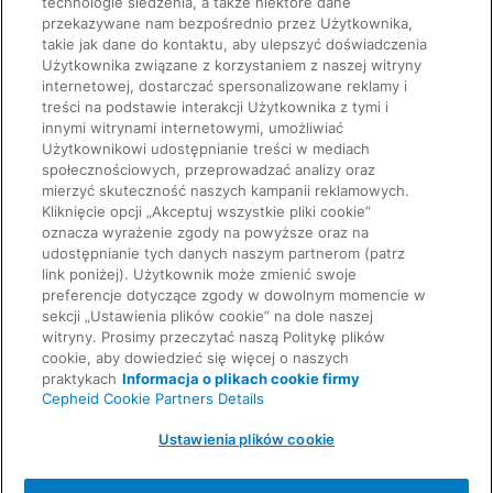
technologie śledzenia, a także niektóre dane
przekazywane nam bezpośrednio przez Użytkownika,
takie jak dane do kontaktu, aby ulepszyć doświadczenia
Użytkownika związane z korzystaniem z naszej witryny
internetowej, dostarczać spersonalizowane reklamy i
Quick Links
treści na podstawie interakcji Użytkownika z tymi i
About Us
innymi witrynami internetowymi, umożliwiać
Careers
Użytkownikowi udostępnianie treści w mediach
Contact Us
Package Inserts
społecznościowych, przeprowadzać analizy oraz
Legal
mierzyć skuteczność naszych kampanii reklamowych.
Privacy
Kliknięcie opcji „Akceptuj wszystkie pliki cookie”
Compliance, Policies, and Reports
oznacza wyrażenie zgody na powyższe oraz na
Request Info
Terms of Use
udostępnianie tych danych naszym partnerom (patrz
Advanced Code of Ethics
link poniżej). Użytkownik może zmienić swoje
Product Security
preferencje dotyczące zgody w dowolnym momencie w
Terms of Sale
sekcji „Ustawienia plików cookie” na dole naszej
Trademarks
witryny. Prosimy przeczytać naszą Politykę plików
Cookies Notice
cookie, aby dowiedzieć się więcej o naszych
Feedback
Cepheid Grant & Donation Program
praktykach
Informacja o plikach cookie firmy
Ustawienia plików cookie
Cepheid Cookie Partners Details
Agreements
Data Processing Agreement
Ustawienia plików cookie
Partner Communities
Information Security Terms and Conditions
© 2026 Cepheid. Cepheid®, the Cepheid logo,