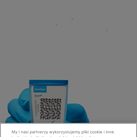
Agreements
Data Processing Agreement
Partner Communities
Information Security Terms and Conditions
My i nasi partnerzy wykorzystujemy pliki cookie i inne