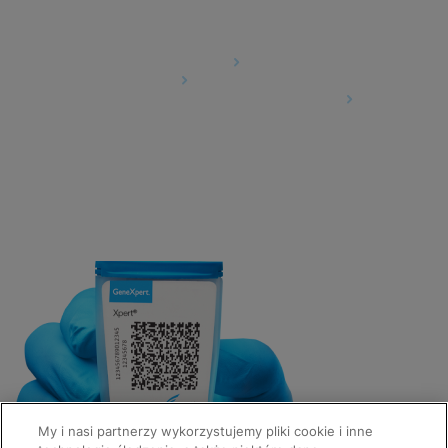
Agreements
Data Processing Agreement
Partner Communities
Information Security Terms and Conditions
My i nasi partnerzy wykorzystujemy pliki cookie i inne