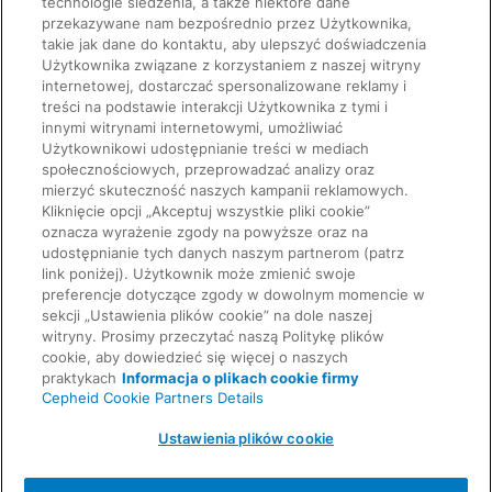
technologie śledzenia, a także niektóre dane
przekazywane nam bezpośrednio przez Użytkownika,
takie jak dane do kontaktu, aby ulepszyć doświadczenia
Użytkownika związane z korzystaniem z naszej witryny
internetowej, dostarczać spersonalizowane reklamy i
Quick Links
treści na podstawie interakcji Użytkownika z tymi i
About Us
innymi witrynami internetowymi, umożliwiać
Careers
Użytkownikowi udostępnianie treści w mediach
Contact Us
Package Inserts
społecznościowych, przeprowadzać analizy oraz
Legal
mierzyć skuteczność naszych kampanii reklamowych.
Privacy
Kliknięcie opcji „Akceptuj wszystkie pliki cookie”
Compliance, Policies, and Reports
oznacza wyrażenie zgody na powyższe oraz na
Request Info
Terms of Use
udostępnianie tych danych naszym partnerom (patrz
Advanced Code of Ethics
link poniżej). Użytkownik może zmienić swoje
Product Security
preferencje dotyczące zgody w dowolnym momencie w
Terms of Sale
sekcji „Ustawienia plików cookie” na dole naszej
Trademarks
witryny. Prosimy przeczytać naszą Politykę plików
Cookies Notice
cookie, aby dowiedzieć się więcej o naszych
Feedback
Cepheid Grant & Donation Program
praktykach
Informacja o plikach cookie firmy
Ustawienia plików cookie
Cepheid Cookie Partners Details
Agreements
Data Processing Agreement
Ustawienia plików cookie
Partner Communities
Information Security Terms and Conditions
© 2026 Cepheid. Cepheid®, the Cepheid logo,