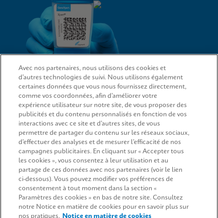
Avec nos partenaires, nous utilisons des cookies et
d’autres technologies de suivi. Nous utilisons également
LIENS D’ACCÈS RAPIDE
certaines données que vous nous fournissez directement,
comme vos coordonnées, afin d’améliorer votre
expérience utilisateur sur notre site, de vous proposer des
publicités et du contenu personnalisés en fonction de vos
interactions avec ce site et d’autres sites, de vous
SERVICE JURIDIQUE
permettre de partager du contenu sur les réseaux sociaux,
d’effectuer des analyses et de mesurer l’efficacité de nos
Demande d’information
campagnes publicitaires. En cliquant sur « Accepter tous
les cookies », vous consentez à leur utilisation et au
partage de ces données avec nos partenaires (voir le lien
CONCORDANCE
ci-dessous). Vous pouvez modifier vos préférences de
consentement à tout moment dans la section «
Paramètres des cookies » en bas de notre site. Consultez
notre Notice en matière de cookies pour en savoir plus sur
© 2024 Cepheid. Cepheid®, the Cepheid logo, GeneXpert®, Xpert®, and I-CORE® are trademarks
nos pratiques.
Notice en matière de cookies
of Cepheid, registered in the U.S. and other countries. CE-IVD Dispositif Médical de Diagnostic In