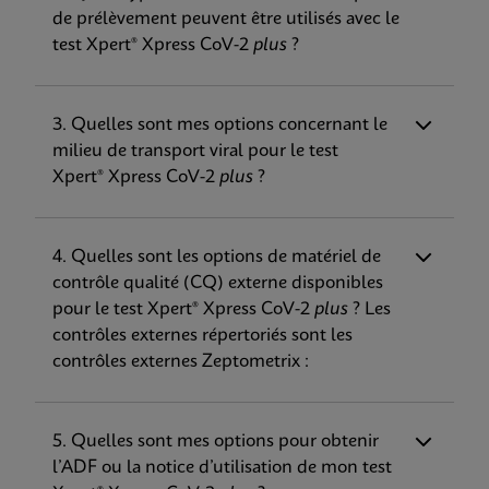
Notice d’utilisation
2
de prélèvement peuvent être utilisés avec le
plus
est-il différent du produit
Xpert® Xpress SARS-CoV-2 existant ?
test Xpert® Xpress CoV-2
plus
?
Xpert Xpress CoV-2 plus IFU US-IVD (English)
Cepheid a développé le test
(GeneXpert or Infinity System) (EUA)
Autre
ENG
Xpert® Xpress CoV-2
plus
avec plusieurs
Instructions d’utilisation du SIL Xpert Xpress CoV-2
améliorations par rapport au test
3. Quelles sont mes options concernant le
plus
Xpert® Xpress SARS-CoV-2. Les principales
milieu de transport viral pour le test
ENG
améliorations comprennent :
Notice d’utilisation
Xpert® Xpress CoV-2
plus
?
• L’ajout d’un 3e gène cible pour le SARS-
Xpert Xpress CoV-2 plus IFU EUA (English-Canada)
CoV-2 (RdRP désormais inclus en plus de E
(Xpress System)
Guide de vérification
et N2), pour une détection plus performante
ENG
4. Quelles sont les options de matériel de
Xpert Xpress CoV-2 plus Verification Guide EUA
des mutations
contrôle qualité (CQ) externe disponibles
(English)
• Amélioration du délai d'obtention du
pour le test Xpert® Xpress CoV-2
plus
? Les
ENG
résultat à environ 30 minutes
Notice d’utilisation
contrôles externes répertoriés sont les
• Extension des options du milieu de
contrôles externes Zeptometrix :
Xpert Xpress CoV-2 plus IFU US-IVD (English-
transport sur l’étiquette pour inclure l’ajout
Canada) (GeneXpert System)
d’eNAT®
ENG
5. Quelles sont mes options pour obtenir
l’ADF ou la notice d’utilisation de mon test