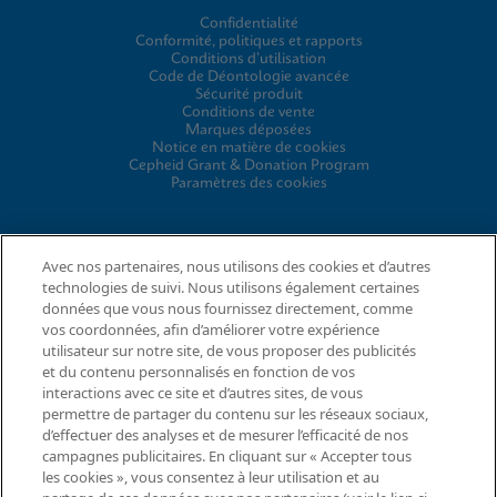
Confidentialité
Conformité, politiques et rapports
Conditions d’utilisation
Code de Déontologie avancée
Sécurité produit
Conditions de vente
Marques déposées
Notice en matière de cookies
Cepheid Grant & Donation Program
Paramètres des cookies
ACCORDS
Avec nos partenaires, nous utilisons des cookies et d’autres
technologies de suivi. Nous utilisons également certaines
Contrat de traitement des données
données que vous nous fournissez directement, comme
Communautés de partenaires
vos coordonnées, afin d’améliorer votre expérience
Conditions générales relatives à la sécurité de l’information
utilisateur sur notre site, de vous proposer des publicités
et du contenu personnalisés en fonction de vos
interactions avec ce site et d’autres sites, de vous
permettre de partager du contenu sur les réseaux sociaux,
© 2026 Cepheid. Cepheid®, le logo Cepheid, GeneXpert®,
Xpert® et I-CORE® sont des marques commerciales de Cepheid
d’effectuer des analyses et de mesurer l’efficacité de nos
campagnes publicitaires. En cliquant sur « Accepter tous
enregistrées aux États-Unis et dans d’autres pays.
les cookies », vous consentez à leur utilisation et au