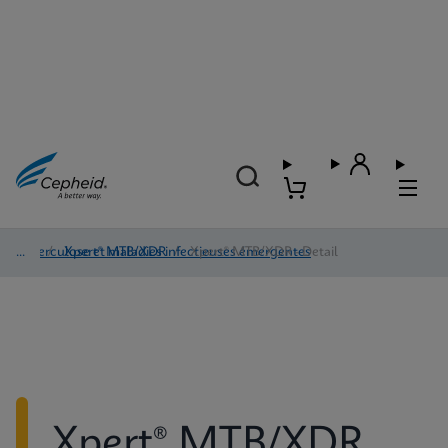
Tuberculose et maladies infectieuses émergentes
/
Xpert® MTB/XDR
/
Xpert® MTB/XDR - Detail
Xpert® MTB/XDR