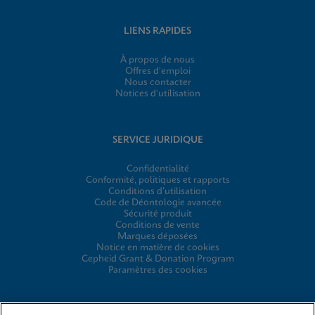
LIENS RAPIDES
À propos de nous
Offres d'emploi
Nous contacter
Notices d'utilisation
SERVICE JURIDIQUE
Confidentialité
Conformité, politiques et rapports
Conditions d’utilisation
Code de Déontologie avancée
Sécurité produit
Conditions de vente
Marques déposées
Notice en matière de cookies
Cepheid Grant & Donation Program
Paramètres des cookies