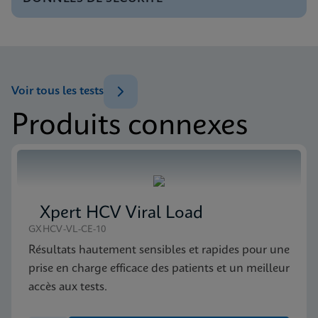
Tests Menu CE-IVD (English) (GeneXpert System)
ENG
MSDS/FDS
Xpert MTB/XDR SDS Global (Multi)
ENG
Brochure
Voir tous les tests
Xpert MTB/XDR Brochure CE-IVD (English)
(GeneXpert 10-Color System Brochure)
Produits connexes
MSDS/FDS
ENG
Xpert MTB/XDR SDS CE-IVD (English)
ENG
Xpert HCV Viral Load
GXHCV-VL-CE-10
Résultats hautement sensibles et rapides pour une
prise en charge efficace des patients et un meilleur
accès aux tests.