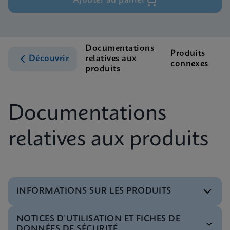
Ajouter au panier
Documentations
Produits
A
Découvrir
relatives aux
connexes
c
produits
Documentations
relatives aux produits
INFORMATIONS SUR LES PRODUITS
NOTICES D’UTILISATION ET FICHES DE
Menu de tests
DONNÉES DE SÉCURITÉ