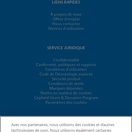
LIENS RAPIDES
À propos de nous
Offres d'emploi
Nous contacter
Notices d'utilisation
SERVICE JURIDIQUE
Confidentialité
Conformité, politiques et rapports
Conditions d’utilisation
Code de Déontologie avancée
Sécurité produit
Conditions de vente
Marques déposées
Notice en matière de cookies
Cepheid Grant & Donation Program
Paramètres des cookies
ACCORDS
Avec nos partenaires, nous utilisons des cookies et d’autres
technologies de suivi. Nous utilisons également certaines