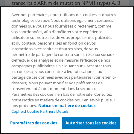
transcrits d’ARNm de mutation NPM1 (types A, B
et D dans l’exon 12) sous la forme d’un rapport de
Avec nos partenaires, nous utilisons des cookies et d’autres
NPM1 Mutation/ABL1 avec une sensibilité élevée.
technologies de suivi. Nous utilisons également certaines
données que vous nous fournissez directement, comme
vos coordonnées, afin d’améliorer votre expérience
utilisateur sur notre site, de vous proposer des publicités
Découvrir maintenant
et du contenu personnalisés en fonction de vos
interactions avec ce site et d’autres sites, de vous
permettre de partager du contenu sur les réseaux sociaux,
d’effectuer des analyses et de mesurer l’efficacité de nos
Demande d’information
campagnes publicitaires. En cliquant sur « Accepter tous
les cookies », vous consentez à leur utilisation et au
partage de ces données avec nos partenaires (voir le lien ci-
dessous). Vous pouvez modifier vos préférences de
consentement à tout moment dans la section «
Paramètres des cookies » en bas de notre site. Consultez
Gamme de systèmes
notre Notice en matière de cookies pour en savoir plus sur
nos pratiques.
Notice en matière de cookies
Cepheid Cookie Partners Details
GeneXpert®
Paramètres des cookies
Autoriser tous les cookies