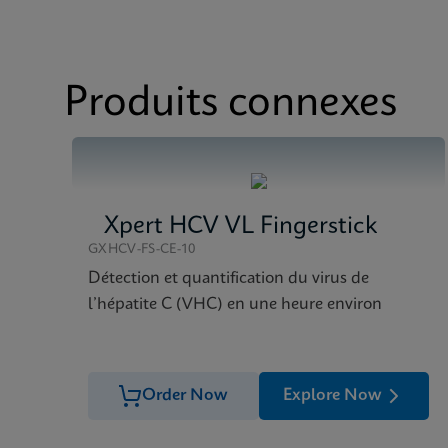
MSDS/FDS
Xpert HBV Viral Load
Produits connexes
Xpert HCV VL Fingerstick
GXHCV-FS-CE-10
Détection et quantification du virus de
l’hépatite C (VHC) en une heure environ
Order Now
Explore Now