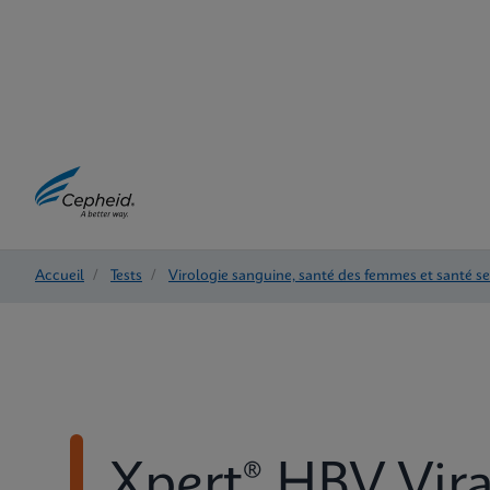
Accueil
/
Tests
/
Virologie sanguine, santé des femmes et santé s
Xpert® HBV Vira