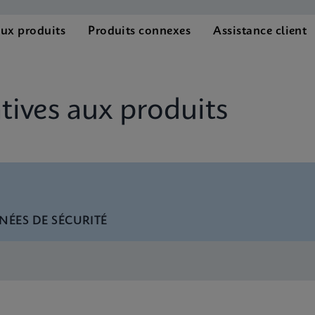
aux produits
Produits connexes
Assistance client
ives aux produits
NÉES DE SÉCURITÉ
nglish) (GeneXpert System)
 SDS Global (Multi)