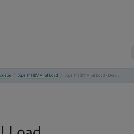
exuelle
/
Xpert® HBV Viral Load
/
Xpert® HBV Viral Load - Detail
l Load