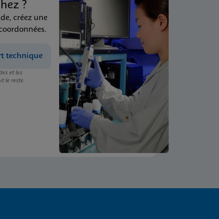
hez ?
ide, créez une
 coordonnées.
rt technique
es et les
t le reste.