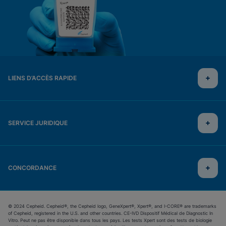
LIENS D’ACCÈS RAPIDE
SERVICE JURIDIQUE
CONCORDANCE
© 2024 Cepheid. Cepheid®, the Cepheid logo, GeneXpert®, Xpert®, and I-CORE® are trademarks
of Cepheid, registered in the U.S. and other countries. CE-IVD Dispositif Médical de Diagnostic In
Vitro. Peut ne pas être disponible dans tous les pays. Les tests Xpert sont des tests de biologie