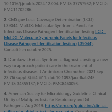
10.1016/j.jmoldx.2024.12.004. PMID: 37757952; PMCID:
PMC11702286.
2
. CMS.gov Local Coverage Determination (LCD)
L39044. MolDX: Molecular Syndromic Panels for
Infectious Disease Pathogen Identification Testing
LCD -
MolDX: Molecular Syndromic Panels for Infectious
Disease Pathogen Identification Testing (L39044)
.
Consulté en octobre 2025.
3
. Dumkow LE et al. Syndromic diagnostic testing: a new
way to approach patient care in the treatment of
infectious diseases. J Antimicrob Chemother. 2021 Sep
23;76(Suppl 3):iii4-iii11. doi: 10.1093/jac/dkab245.
PMID: 34555157; PMCID: PMC8460095.
4.
American Society for Microbiology Guideline. Clinical
Utility of Multiplex Tests for Respiratory and GI
Pathogens. Aug 2019.
https://asm.org/guideline/clinical-
utility-of-multiplex-tests-for-respirator
.
Consulté en