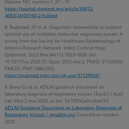
Volume 167, numéro 1, 27 – 31
https://journal.chestnet.org/article/S0012-
3692(24)05160-2/fulltext
8. Baghdadi JD et al. Diagnostic stewardship to support
optimal use of multiplex molecular respiratory panels: A
survey from the Society for Healthcare Epidemiology of
America Research Network. Infect Control Hosp
Epidemiol. 2023 Nov;44(11):1823-1828. doi:
10.1017/ice.2023.72. Epub 2023 mai 2. PMID: 37129035;
PMCID: PMC10862355.
https://pubmed.ncbi.nlm.nih.gov/37129035/
9. Berry GJ et al. ADLM guidance document on
laboratory diagnosis of respiratory viruses. [Epub] J Appl
Lab Med 2 mai 2024, as doi: 10.1093/jalm/jfae010.
ADLM Guidance Document on Laboratory Diagnosis of
Respiratory Viruses | myadlm.org
Consulté en octobre
2025