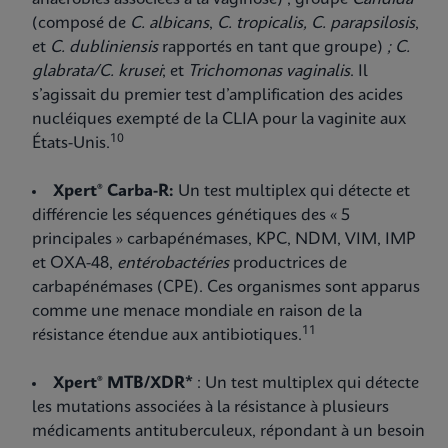
(composé de
C. albicans
,
C. tropicalis,
C. parapsilosis
,
et
C. dubliniensis
rapportés en tant que groupe)
; C.
glabrata/C. krusei
;
et
Trichomonas vaginalis
. Il
s’agissait du premier test d’amplification des acides
nucléiques exempté de la CLIA pour la vaginite aux
10
États-Unis.
Xpert® Carba-R:
Un test multiplex qui détecte et
différencie les séquences génétiques des « 5
principales » carbapénémases, KPC, NDM, VIM, IMP
et OXA-48,
entérobactéries
productrices de
carbapénémases (CPE). Ces organismes sont apparus
comme une menace mondiale en raison de la
11
résistance étendue aux antibiotiques.
Xpert® MTB/XDR*
: Un test multiplex qui détecte
les mutations associées à la résistance à plusieurs
médicaments antituberculeux, répondant à un besoin