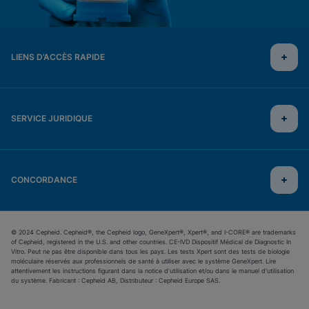
LIENS D’ACCÈS RAPIDE
SERVICE JURIDIQUE
CONCORDANCE
© 2024 Cepheid. Cepheid®, the Cepheid logo, GeneXpert®, Xpert®, and I-CORE® are trademarks
of Cepheid, registered in the U.S. and other countries. CE-IVD Dispositif Médical de Diagnostic In
Vitro. Peut ne pas être disponible dans tous les pays. Les tests Xpert sont des tests de biologie
moléculaire réservés aux professionnels de santé à utiliser avec le système GeneXpert. Lire
attentivement les instructions figurant dans la notice d’utilisation et/ou dans le manuel d’utilisation
du système. Fabricant : Cepheid AB, Distributeur : Cepheid Europe SAS.