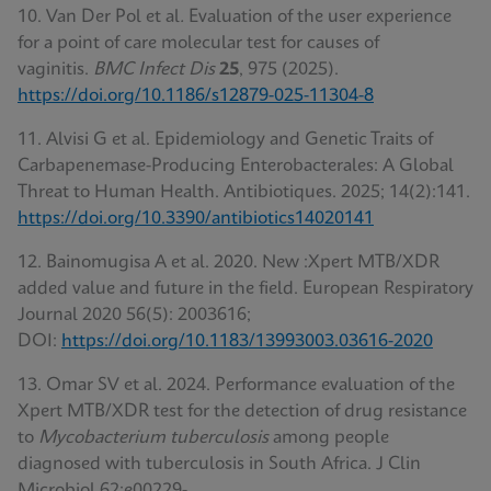
10. Van Der Pol et al
.
Evaluation of the user experience
for a point of care molecular test for causes of
vaginitis.
BMC Infect Dis
25
, 975 (2025).
https://doi.org/10.1186/s12879-025-11304-8
11. Alvisi G et al. Epidemiology and Genetic Traits of
Carbapenemase-Producing Enterobacterales: A Global
Threat to Human Health. Antibiotiques. 2025; 14(2):141.
https://doi.org/10.3390/antibiotics14020141
12. Bainomugisa A et al. 2020. New :Xpert MTB/XDR
added value and future in the field. European Respiratory
Journal 2020 56(5): 2003616;
DOI:
https://doi.org/10.1183/13993003.03616-2020
13. Omar SV et al. 2024. Performance evaluation of the
Xpert MTB/XDR test for the detection of drug resistance
to
Mycobacterium tuberculosis
among people
diagnosed with tuberculosis in South Africa. J Clin
Microbiol 62:e00229-