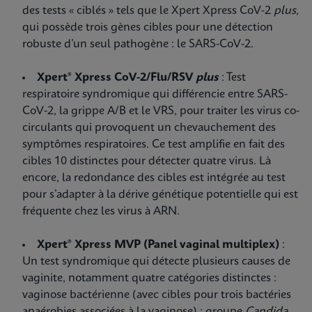
des tests « ciblés » tels que le Xpert Xpress CoV-2
plus
,
qui possède trois gènes cibles pour une détection
robuste d’un seul pathogène : le SARS-CoV-2.
Xpert® Xpress CoV-2/Flu/RSV
plus
: Test
respiratoire syndromique qui différencie entre SARS-
CoV-2, la grippe A/B et le VRS, pour traiter les virus co-
circulants qui provoquent un chevauchement des
symptômes respiratoires. Ce test amplifie en fait des
cibles 10 distinctes pour détecter quatre virus. Là
encore, la redondance des cibles est intégrée au test
pour s’adapter à la dérive génétique potentielle qui est
fréquente chez les virus à ARN.
Xpert® Xpress MVP (Panel vaginal multiplex)
:
Un test syndromique qui détecte plusieurs causes de
vaginite, notamment quatre catégories distinctes :
vaginose bactérienne (avec cibles pour trois bactéries
anaérobies associées à la vaginose) ; groupe
Candida