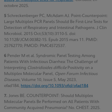
octobre 2025.
5
Schreckenberger PC, McAdam AJ. Point-Counterpoint:
Large Multiplex PCR Panels Should Be First-Line Tests for
Detection of Respiratory and Intestinal Pathogens. J Clin
Microbiol. 2015 Oct;53(10):3110-5. doi:
10.1128/JCM.00382-15. Epub 2015 mars 11. PMID:
25762770; PMCID: PMC4572537.
6
Pender M et al. Syndromic Panel Testing Among
Patients With Infectious Diarrhea: The Challenge of
Interpreting
Clostridioides difficile
Positivity on a
Multiplex Molecular Panel,
Open Forum Infectious
Diseases
, Volume 10, Issue 5, May 2023,
ofad184,
https://doi.org/10.1093/ofid/ofad184
7.
Jones BE. COUNTERPOINT: Should Multiplex
Molecular Panels Be Performed on All Patients With
Community Acquired Pneumonia? No. CHEST. 2025.